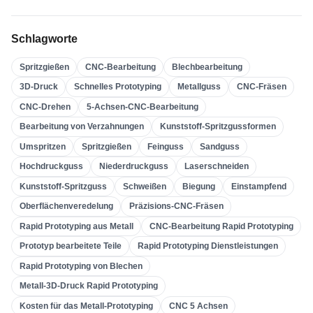
Hochdruckguss
(
3
)
Schlagworte
Sandguss
(
3
)
Spritzgießen
CNC-Bearbeitung
Blechbearbeitung
Feinguss
(
4
)
3D-Druck
Schnelles Prototyping
Metallguss
CNC-Fräsen
Spritzgießen
(
21
)
CNC-Drehen
5-Achsen-CNC-Bearbeitung
Umspritzen
(
22
)
Bearbeitung von Verzahnungen
Kunststoff-Spritzgussformen
Kunststoff-Spritzgussformen
(
0
)
Umspritzen
Spritzgießen
Feinguss
Sandguss
Bearbeitung Von Verzahnungen
(
31
)
Hochdruckguss
Niederdruckguss
Laserschneiden
Kunststoff-Spritzguss
Schweißen
Biegung
Einstampfend
5-Achsen-CNC-Bearbeitung
(
32
)
Oberflächenveredelung
Präzisions-CNC-Fräsen
CNC-Drehen
(
32
)
Rapid Prototyping aus Metall
CNC-Bearbeitung Rapid Prototyping
CNC-Fräsen
(
34
)
Prototyp bearbeitete Teile
Rapid Prototyping Dienstleistungen
Metallguss
(
13
)
Rapid Prototyping von Blechen
Schnelles Prototyping
(
29
)
Metall-3D-Druck Rapid Prototyping
Kosten für das Metall-Prototyping
CNC 5 Achsen
3D-Druck
(
15
)