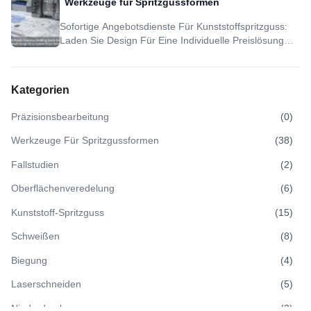
Werkzeuge für Spritzgussformen
Sofortige Angebotsdienste Für Kunststoffspritzguss:
Laden Sie Design Für Eine Individuelle Preislösung
Hoch
Kategorien
Präzisionsbearbeitung
(
0
)
Werkzeuge Für Spritzgussformen
(
38
)
Fallstudien
(
2
)
Oberflächenveredelung
(
6
)
Kunststoff-Spritzguss
(
15
)
Schweißen
(
8
)
Biegung
(
4
)
Laserschneiden
(
5
)
Niederdruckguss
(
3
)