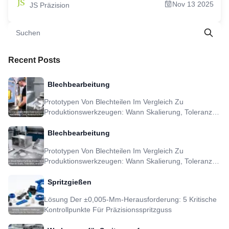
Nov 13 2025
JS Präzision
Industriegetriebeprojekt 4. Verstehen Sie die wahren Kosten von
Industriegetriebeteilen 5. Lokal vs. Global: Ist die Suche nach
„Spezialzahnrädern in meiner Nähe“ immer die beste Strategie? 6. Die globale
Landschaft: Worauf sollten Sie bei einem Hersteller von Industriegetrieben
achten? 7. Das Qualitätsmerkmal: Was zeichnet ein Unternehmen aus, das sich
auf die Fertigung von Präzisionszahnrädern spezialisiert hat? 8. Fallstudie: 30 %
Kosten- und 99,5 % Geräuschreduzierung bei einem Förderbandantrieb im
Bergbau 9. Ihr nächster Schritt: So geben Sie eine Bestellung bei einem
Recent Posts
führenden Hersteller von Industriegetrieben auf 10. FAQs 11. Übersicht 12.
Haftungsausschluss 13. Das JS Precision Team 14. Ressourcen
Blechbearbeitung
Prototypen Von Blechteilen Im Vergleich Zu
Produktionswerkzeugen: Wann Skalierung, Toleranz
Und DFM Sinnvoll Sind
Blechbearbeitung
Prototypen Von Blechteilen Im Vergleich Zu
Produktionswerkzeugen: Wann Skalierung, Toleranz
Und DFM Sinnvoll Sind
Spritzgießen
Lösung Der ±0,005-Mm-Herausforderung: 5 Kritische
Kontrollpunkte Für Präzisionsspritzguss