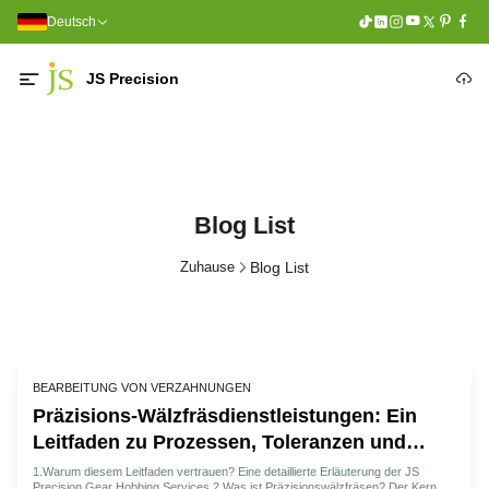
Deutsch
JS Precision
Blog List
Zuhause
Blog List
BEARBEITUNG VON VERZAHNUNGEN
Präzisions-Wälzfräsdienstleistungen: Ein
Leitfaden zu Prozessen, Toleranzen und
Serviceauswahl
1.Warum diesem Leitfaden vertrauen? Eine detaillierte Erläuterung der JS
Precision Gear Hobbing Services 2.Was ist Präzisionswälzfräsen? Der Kern