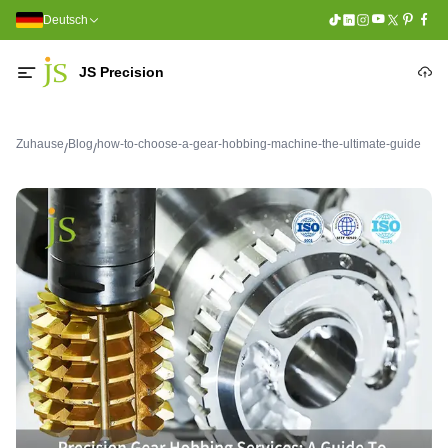
Deutsch
JS Precision
Zuhause
Blog
how-to-choose-a-gear-hobbing-machine-the-ultimate-guide
/
/