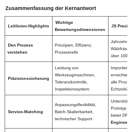
Zusammenfassung der Kernantwort
Wichtige
Leitlinien-Highlights
JS Precis
Bewertungsdimensionen
Jahrzehnte
Den Prozess
Prinzipien, Effizienz,
Wälzfräsen
verstehen
Prozessreife
über 1000 
Leistung von
Importiert
Werkzeugmaschinen,
erreichte 
Präzisionssicherung
Toleranzkontrolle,
alle Proze
Inspektionssystem.
Echtzeitüb
Unterstützt
Anpassungsflexibilität,
Prototyp bi
Service-Matching
Batch-Skalierbarkeit,
bietet DFM
technischer Support.
Engineeri