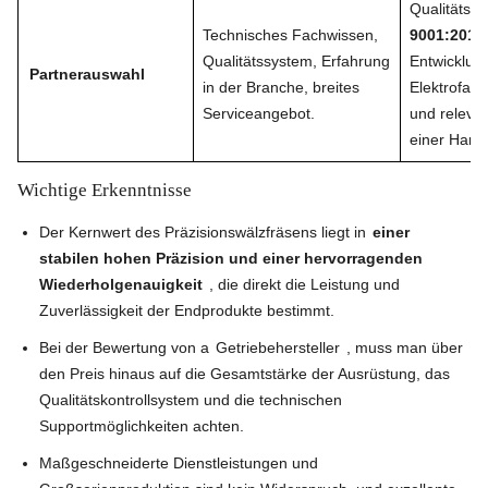
Qualitäts
Technisches Fachwissen,
9001:2015
Qualitätssystem, Erfahrung
Entwicklun
Partnerauswahl
in der Branche, breites
Elektrofah
Serviceangebot.
und releva
einer Hand
Wichtige Erkenntnisse
Der Kernwert des Präzisionswälzfräsens liegt in
einer
stabilen hohen Präzision und einer hervorragenden
Wiederholgenauigkeit
, die direkt die Leistung und
Zuverlässigkeit der Endprodukte bestimmt.
Bei der Bewertung von a
Getriebehersteller
, muss man über
den Preis hinaus auf die Gesamtstärke der Ausrüstung, das
Qualitätskontrollsystem und die technischen
Supportmöglichkeiten achten.
Maßgeschneiderte Dienstleistungen und