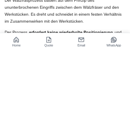
Der Wälzfräsprozess basiert auf dem Prinzip des
ununterbrochenen Eingriffs zwischen dem Wälzfräser und den
Werkstücken. Es dreht und schneidet in einem festen Verhältnis
im Zusammenwirken mit den Werkstücken.
Der Prozess
erfordert keine wiederholte Positionierung
und
ist daher effizienter als andere intermittierende
Home
Quote
Email
WhatsApp
Bearbeitungsprozesse. JS Precision kann die Schnittparameter je
nach erforderlicher Genauigkeit anpassen.
Wälzfräsen vs. Wälzstoßen/Fräsen: Warum
dominiert es die mittlere bis große
Zahnradfertigung?
Das Wälzfräsen bietet gegenüber anderen Verfahren erhebliche
Vorteile und eignet sich für die Produktion mittlerer bis großer
Stückzahlen:
Prozesstyp
Produktionseffizienz
Bearbeitungsgenauigke