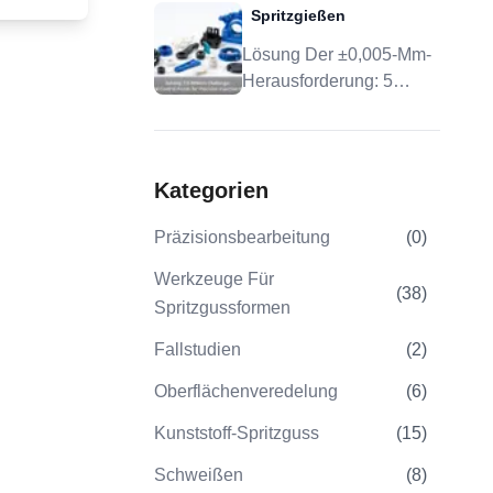
hweißte
Spritzgießen
 Held des
Produktionswerkzeugen:
rüstung:
6.Aktuelle
Wann Skalierung,
Lösung Der ±0,005-Mm-
m
e"
Toleranz Und DFM
Herausforderung: 5
hren 7.faq
Sinnvoll Sind
dem Weg
Kritische Kontrollpunkte
pps zum
arisch
Für Präzisionsspritzguss
udie: Wie
esource
Kategorien
örgeräten
fassung
-Team 16.
Präzisionsbearbeitung
(
0
)
Werkzeuge Für
(
38
)
Spritzgussformen
Fallstudien
(
2
)
Oberflächenveredelung
(
6
)
Kunststoff-Spritzguss
(
15
)
Schweißen
(
8
)