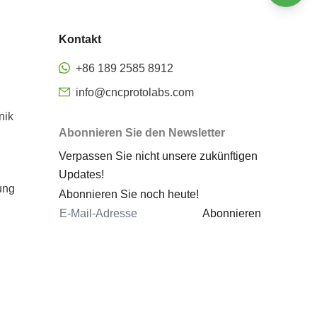
Oberflächenveredelung
Kontakt
Präzisions-CNC-Fräsen
Rapid Prototyping aus Metall
+86 189 2585 8912
CNC-Bearbeitung Rapid
info@cncprotolabs.com
Prototyping
nik
Prototyp bearbeitete Teile
Abonnieren Sie den Newsletter
Rapid Prototyping
Verpassen Sie nicht unsere zukünftigen
Dienstleistungen
Updates!
Rapid Prototyping von Blechen
ung
Abonnieren Sie noch heute!
Metall-3D-Druck Rapid
Abonnieren
Prototyping
Kosten für das Metall-Prototyping
CNC 5 Achsen
5-Achsen-Bearbeitungszentrum