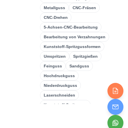
CNC-Drehen
(
32
)
Metallguss
CNC-Fräsen
CNC-Fräsen
(
34
)
CNC-Drehen
Metallguss
(
13
)
5-Achsen-CNC-Bearbeitung
Bearbeitung von Verzahnungen
Schnelles Prototyping
(
29
)
Kunststoff-Spritzgussformen
3D-Druck
(
15
)
Umspritzen
Spritzgießen
Einstampfend
(
6
)
Feinguss
Sandguss
Blechbearbeitung
(
15
)
Hochdruckguss
CNC-Bearbeitung
(
49
)
Niederdruckguss
Spritzgießen
(
55
)
Laserschneiden
Kunststoff-Spritzguss
Schweißen
Biegung
Einstampfend