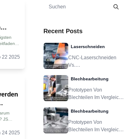
n
Recent Posts
igsten
itfaden
Laserschneiden
yse der
ißnähten
 22 2025
CNC-Laserschneiden
n? Warum
Vs.
um
Wasserstrahlschneiden:
 Wie wird
Blechbearbeitung
Leitfaden Zu
t? Sechs
.
Schnittqualität Und -
Prototypen Von
en
werden
Toleranzen Für
Blechteilen Im Vergleich
erprüfung
Metallteile
Zu
. Ist
Blechbearbeitung
Produktionswerkzeugen:
Warum
ung 7. Wie
? JS
Wann Skalierung,
Prototypen Von
eißbar
. Der
Toleranz Und DFM
Blechteilen Im Vergleich
glichkeit
bare
 24 2025
Sinnvoll Sind
te
Zu
 Die