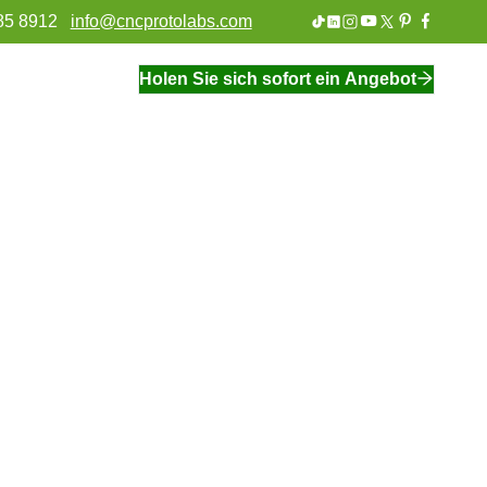
85 8912
info@cncprotolabs.com
Holen Sie sich sofort ein Angebot
Industrielle Automatisierung