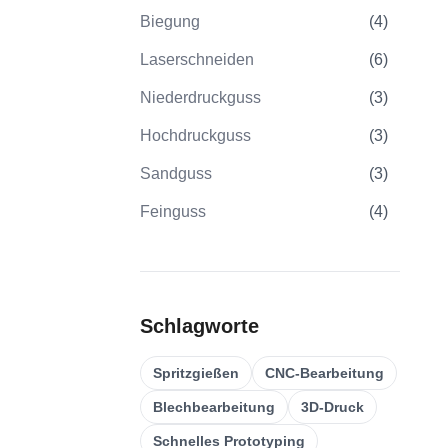
Biegung
(
4
)
Laserschneiden
(
6
)
Niederdruckguss
(
3
)
Hochdruckguss
(
3
)
Sandguss
(
3
)
Feinguss
(
4
)
Spritzgießen
(
21
)
Umspritzen
(
22
)
Schlagworte
Kunststoff-Spritzgussformen
(
0
)
Bearbeitung Von
Spritzgießen
CNC-Bearbeitung
(
31
)
Verzahnungen
Blechbearbeitung
3D-Druck
5-Achsen-CNC-Bearbeitung
(
32
)
Schnelles Prototyping