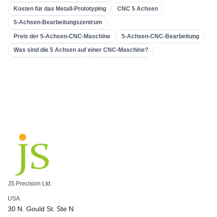
Kosten für das Metall-Prototyping
CNC 5 Achsen
3D-Druck
(
15
)
5-Achsen-Bearbeitungszentrum
Einstampfend
(
6
)
Preis der 5-Achsen-CNC-Maschine
5-Achsen-CNC-Bearbeitung
Blechbearbeitung
(
15
)
Was sind die 5 Achsen auf einer CNC-Maschine?
CNC-Bearbeitung
(
49
)
Aluminium-CNC-Drehen
CNC-Drehzentrum
Präzisions-CNC-Drehen
Aluminium-CNC-Drehteile
Spritzgießen
(
55
)
China CNC-Drehen
Was ist CNC-Drehen?
Getriebemaschinen
Verzahnungsmaschine
Werkzeugmaschine & Getriebe
Unternehmen zur Herstellung von Zahnrädern
kundenspezifische Verzahnungsbearbeitung
Genaue Verzahnung und Bearbeitung
Präzisions-CNC-Fräsen
Präzisions-CNC-Bearbeitung
kundenspezifisch bearbeitete Teile
Hochpräzise CNC-Fräse
CNC-Fräsanwendungen
JS Precision Ltd.
CNC-Fräsprozesse
CNC-Maschine 5 Achsen
USA
3-Achsen vs. 5-Achsen CNC
Komplexe CNC-Bearbeitung
30 N. Gould St. Ste N
5-Achsen-Hochgeschwindigkeits-CNC-Bearbeitung