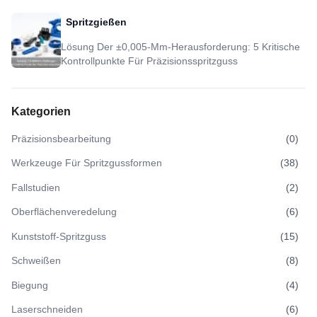
Und DFM Sinnvoll Sind
Spritzgießen
Lösung Der ±0,005-Mm-Herausforderung: 5 Kritische
Kontrollpunkte Für Präzisionsspritzguss
Kategorien
Präzisionsbearbeitung
(
0
)
Werkzeuge Für Spritzgussformen
(
38
)
Fallstudien
(
2
)
Oberflächenveredelung
(
6
)
Kunststoff-Spritzguss
(
15
)
Schweißen
(
8
)
Biegung
(
4
)
Laserschneiden
(
6
)