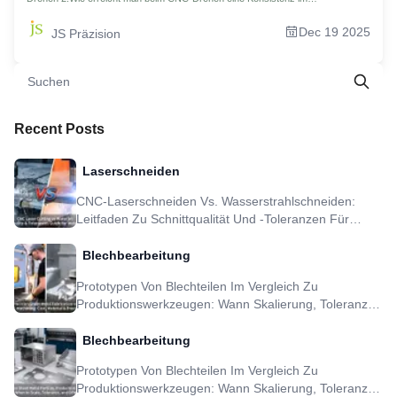
Mikrometerbereich? 3. Das Gehirn und die Muskeln der modernen Produktion:
Schlüsselfunktionen heutiger CNC-Drehzentren 4.Was treibt die Kosten für
Dec 19 2025
JS Präzision
kundenspezifisch bearbeitete Metallteile wirklich in die Höhe?
5.Parameterbeherrschung: Optimierung des CNC-Drehens für die
Anforderungen von Aluminium 7075 6.So spezifizieren und bewerten Sie
Präzisions-CNC-Drehdienstleistungen 7. Die strategische Wahl: Die richtige
Entscheidung zwischen CNC-Drehen und CNC-Fräsen treffen 8.Wie das CNC-
Drehen in kleinen Serien eine schnelle Prototypenerstellung und
Markteinführung ermöglicht 9.Fallstudie: Von 14 auf 3 Tage – Beschleunigung
der Produktion von Roboterantriebswellen um 79 % 10. Agil durch Design:
Recent Posts
Nutzung flexibler Fertigung mit CNC-Drehen für die Produktiteration 11.FAQs
12. Fazit 13. Haftungsausschluss 14.JS Precision Team 15.Ressource
Laserschneiden
CNC-Laserschneiden Vs. Wasserstrahlschneiden:
Leitfaden Zu Schnittqualität Und -toleranzen Für
Metallteile
Blechbearbeitung
Prototypen Von Blechteilen Im Vergleich Zu
Produktionswerkzeugen: Wann Skalierung, Toleranz
Und DFM Sinnvoll Sind
Blechbearbeitung
Prototypen Von Blechteilen Im Vergleich Zu
Produktionswerkzeugen: Wann Skalierung, Toleranz