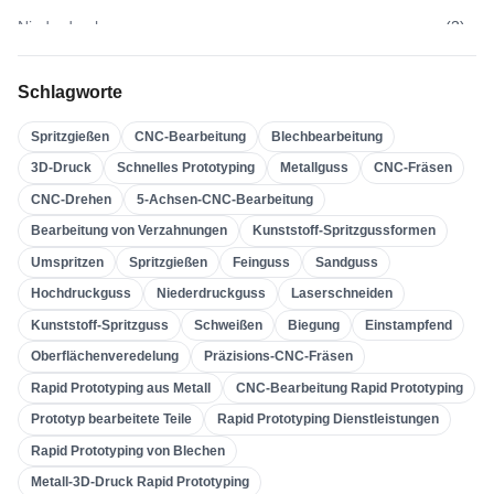
Niederdruckguss
(
3
)
Hochdruckguss
(
3
)
Schlagworte
Sandguss
(
3
)
Spritzgießen
CNC-Bearbeitung
Blechbearbeitung
Feinguss
(
4
)
3D-Druck
Schnelles Prototyping
Metallguss
CNC-Fräsen
Spritzgießen
(
21
)
CNC-Drehen
5-Achsen-CNC-Bearbeitung
Umspritzen
(
22
)
Bearbeitung von Verzahnungen
Kunststoff-Spritzgussformen
Kunststoff-Spritzgussformen
(
0
)
Umspritzen
Spritzgießen
Feinguss
Sandguss
Bearbeitung Von Verzahnungen
(
31
)
Hochdruckguss
Niederdruckguss
Laserschneiden
Kunststoff-Spritzguss
Schweißen
Biegung
Einstampfend
5-Achsen-CNC-Bearbeitung
(
32
)
Oberflächenveredelung
Präzisions-CNC-Fräsen
CNC-Drehen
(
32
)
Rapid Prototyping aus Metall
CNC-Bearbeitung Rapid Prototyping
CNC-Fräsen
(
34
)
Prototyp bearbeitete Teile
Rapid Prototyping Dienstleistungen
Metallguss
(
13
)
Rapid Prototyping von Blechen
Schnelles Prototyping
(
29
)
Metall-3D-Druck Rapid Prototyping