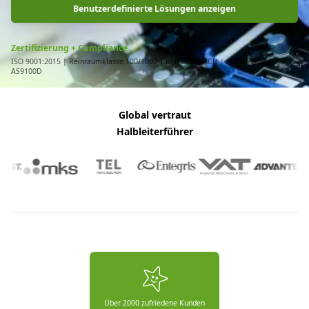
Benutzerdefinierte Lösungen anzeigen
Zertifizierung + Compliance
ISO 9001:2015 | Reinraumklasse 100/1000 | RoHS & REACH | SEMI S2/S8 |
AS9100D
Global vertraut
Halbleiterführer
Über 2000 zufriedene Kunden