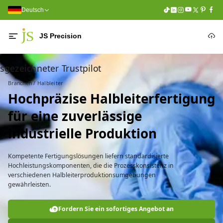
Deutsch
JS Precision
sgezeichneter Trustpilot
Branchen / Halbleiter
Hochpräzise Halbleiterfertigung
für eine zuverlässige
industrielle Produktion
Kompetente Fertigungslösungen liefern standardisierte
Hochleistungskomponenten, die die Prozesskonsistenz in
verschiedenen Halbleiterproduktionsumgebungen
gewährleisten.
Fordern Sie ein sofortiges Angebot an