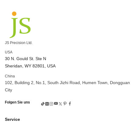
Unternehmen zur Herstellung von Zahnrädern
kundenspezifische Verzahnungsbearbeitung
Genaue Verzahnung und Bearbeitung
Präzisions-CNC-Fräsen
Präzisions-CNC-Bearbeitung
kundenspezifisch bearbeitete Teile
Hochpräzise CNC-Fräse
CNC-Fräsanwendungen
JS Precision Ltd.
CNC-Fräsprozesse
CNC-Maschine 5 Achsen
USA
3-Achsen vs. 5-Achsen CNC
Komplexe CNC-Bearbeitung
30 N. Gould St. Ste N
5-Achsen-Hochgeschwindigkeits-CNC-Bearbeitung
Sheridan, WY 82801, USA
CNC-Bearbeitung Bronze
Bronze CNC
China
CNC-Bearbeitung von Bronzeteilen
Preis der CNC-Maschine
102, Building 2, No.1, South Jizhi Road, Humen Town, Dongguan
CNC-Bearbeitungsteile
CNC-Präzisionsbearbeitung
City
CNC-Messing-Maschine
Prozess der Verzahnungsbearbeitung
Folgen Sie uns
Prozess der Zahnradherstellung
Verzahnungswerkzeuge
Verzahnungsservice
CNC 6061 Aluminium
CNC-Aluminium
Service
Aluminium-CNC-Service
CNC-Bearbeitungsservice für Aluminium