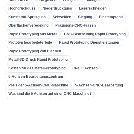
Bearbeitung Von Verzahnungen
(
31
)
Hochdruckguss
Niederdruckguss
Laserschneiden
Kunststoff-Spritzguss
Schweißen
Biegung
Einstampfend
5-Achsen-CNC-Bearbeitung
(
32
)
Oberflächenveredelung
Präzisions-CNC-Fräsen
CNC-Drehen
(
32
)
Rapid Prototyping aus Metall
CNC-Bearbeitung Rapid Prototyping
CNC-Fräsen
(
34
)
Prototyp bearbeitete Teile
Rapid Prototyping Dienstleistungen
Metallguss
(
13
)
Rapid Prototyping von Blechen
Schnelles Prototyping
(
29
)
Metall-3D-Druck Rapid Prototyping
Kosten für das Metall-Prototyping
CNC 5 Achsen
3D-Druck
(
15
)
5-Achsen-Bearbeitungszentrum
Einstampfend
(
7
)
Preis der 5-Achsen-CNC-Maschine
5-Achsen-CNC-Bearbeitung
Blechbearbeitung
(
15
)
Was sind die 5 Achsen auf einer CNC-Maschine?
CNC-Bearbeitung
(
49
)
Aluminium-CNC-Drehen
CNC-Drehzentrum
Präzisions-CNC-Drehen
Aluminium-CNC-Drehteile
Spritzgießen
(
55
)
China CNC-Drehen
Was ist CNC-Drehen?
Getriebemaschinen
Verzahnungsmaschine
Werkzeugmaschine & Getriebe