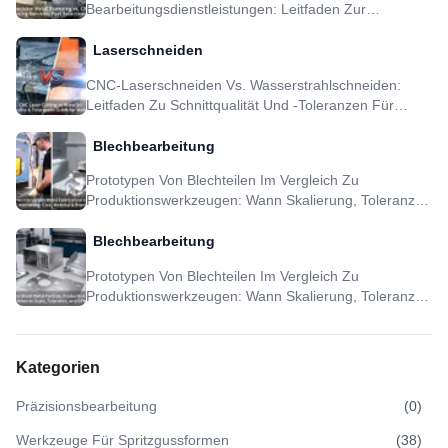
Bearbeitungsdienstleistungen: Leitfaden Zur
Teileauswahl
Laserschneiden
CNC-Laserschneiden Vs. Wasserstrahlschneiden:
Leitfaden Zu Schnittqualität Und -toleranzen Für
Metallteile
Blechbearbeitung
Prototypen Von Blechteilen Im Vergleich Zu
Produktionswerkzeugen: Wann Skalierung, Toleranz
Und DFM Sinnvoll Sind
Blechbearbeitung
Prototypen Von Blechteilen Im Vergleich Zu
Produktionswerkzeugen: Wann Skalierung, Toleranz
Und DFM Sinnvoll Sind
Kategorien
Präzisionsbearbeitung
(
0
)
Werkzeuge Für Spritzgussformen
(
38
)