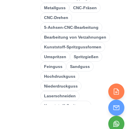
CNC-Drehen
(
32
)
Metallguss
CNC-Fräsen
CNC-Fräsen
(
34
)
CNC-Drehen
Metallguss
(
13
)
5-Achsen-CNC-Bearbeitung
Bearbeitung von Verzahnungen
Schnelles Prototyping
(
29
)
Kunststoff-Spritzgussformen
3D-Druck
(
15
)
Umspritzen
Spritzgießen
Einstampfend
(
6
)
Feinguss
Sandguss
Blechbearbeitung
(
15
)
Hochdruckguss
CNC-Bearbeitung
(
49
)
Niederdruckguss
Spritzgießen
(
55
)
Laserschneiden
Kunststoff-Spritzguss
Schweißen
Biegung
Einstampfend