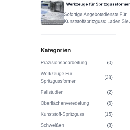
Werkzeuge für Spritzgussforme
Für Präzisionsspritzguss
Sofortige Angebotsdienste Für
Kunststoffspritzguss: Laden Sie
Design Für Eine Individuelle
Preislösung Hoch
Kategorien
Präzisionsbearbeitung
(
0
)
Werkzeuge Für
(
38
)
Spritzgussformen
Fallstudien
(
2
)
Oberflächenveredelung
(
6
)
Kunststoff-Spritzguss
(
15
)
Schweißen
(
8
)