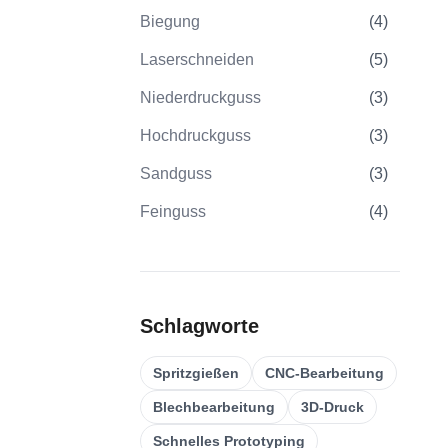
Biegung
(
4
)
Laserschneiden
(
5
)
Niederdruckguss
(
3
)
Hochdruckguss
(
3
)
Sandguss
(
3
)
Feinguss
(
4
)
Spritzgießen
(
21
)
Umspritzen
(
22
)
Schlagworte
Kunststoff-Spritzgussformen
(
0
)
Bearbeitung Von
Spritzgießen
CNC-Bearbeitung
(
31
)
Verzahnungen
Blechbearbeitung
3D-Druck
5-Achsen-CNC-Bearbeitung
(
32
)
Schnelles Prototyping