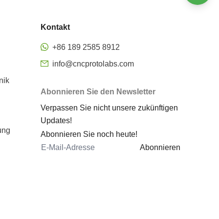
Oberflächenveredelung
Kontakt
Präzisions-CNC-Fräsen
Rapid Prototyping aus Metall
+86 189 2585 8912
CNC-Bearbeitung Rapid
info@cncprotolabs.com
Prototyping
nik
Prototyp bearbeitete Teile
Abonnieren Sie den Newsletter
Rapid Prototyping
Verpassen Sie nicht unsere zukünftigen
Dienstleistungen
Updates!
Rapid Prototyping von Blechen
ung
Abonnieren Sie noch heute!
Metall-3D-Druck Rapid
Abonnieren
Prototyping
Kosten für das Metall-Prototyping
CNC 5 Achsen
5-Achsen-Bearbeitungszentrum