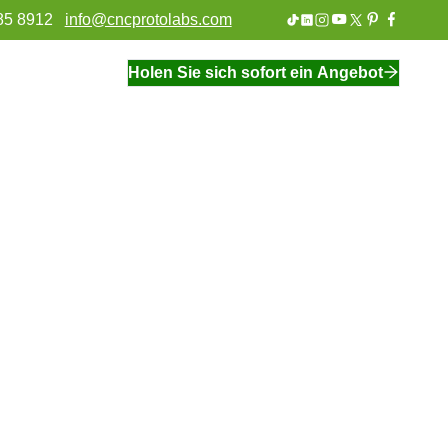
85 8912
info@cncprotolabs.com
Holen Sie sich sofort ein Angebot
Industrielle Automatisierung