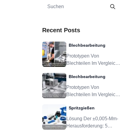
Recent Posts
Blechbearbeitung
Prototypen Von
Blechteilen Im Vergleich
Zu
Blechbearbeitung
Produktionswerkzeugen:
Wann Skalierung,
Prototypen Von
Toleranz Und DFM
Blechteilen Im Vergleich
Sinnvoll Sind
Zu
Spritzgießen
Produktionswerkzeugen:
Wann Skalierung,
Lösung Der ±0,005-Mm-
Toleranz Und DFM
Herausforderung: 5
Sinnvoll Sind
Kritische Kontrollpunkte