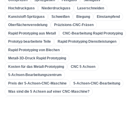
Bearbeitung Von Verzahnungen
(
31
)
Hochdruckguss
Niederdruckguss
Laserschneiden
Kunststoff-Spritzguss
Schweißen
Biegung
Einstampfend
5-Achsen-CNC-Bearbeitung
(
32
)
Oberflächenveredelung
Präzisions-CNC-Fräsen
CNC-Drehen
(
32
)
Rapid Prototyping aus Metall
CNC-Bearbeitung Rapid Prototyping
CNC-Fräsen
(
34
)
Prototyp bearbeitete Teile
Rapid Prototyping Dienstleistungen
Metallguss
(
13
)
Rapid Prototyping von Blechen
Schnelles Prototyping
(
29
)
Metall-3D-Druck Rapid Prototyping
Kosten für das Metall-Prototyping
CNC 5 Achsen
3D-Druck
(
15
)
5-Achsen-Bearbeitungszentrum
Einstampfend
(
6
)
Preis der 5-Achsen-CNC-Maschine
5-Achsen-CNC-Bearbeitung
Blechbearbeitung
(
15
)
Was sind die 5 Achsen auf einer CNC-Maschine?
CNC-Bearbeitung
(
49
)
Aluminium-CNC-Drehen
CNC-Drehzentrum
Präzisions-CNC-Drehen
Aluminium-CNC-Drehteile
Spritzgießen
(
55
)
China CNC-Drehen
Was ist CNC-Drehen?
Getriebemaschinen
Verzahnungsmaschine
Werkzeugmaschine & Getriebe