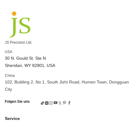
Unternehmen zur Herstellung von Zahnrädern
kundenspezifische Verzahnungsbearbeitung
Genaue Verzahnung und Bearbeitung
Präzisions-CNC-Fräsen
Präzisions-CNC-Bearbeitung
kundenspezifisch bearbeitete Teile
Hochpräzise CNC-Fräse
CNC-Fräsanwendungen
JS Precision Ltd.
CNC-Fräsprozesse
CNC-Maschine 5 Achsen
USA
3-Achsen vs. 5-Achsen CNC
Komplexe CNC-Bearbeitung
30 N. Gould St. Ste N
5-Achsen-Hochgeschwindigkeits-CNC-Bearbeitung
Sheridan, WY 82801, USA
CNC-Bearbeitung Bronze
Bronze CNC
China
CNC-Bearbeitung von Bronzeteilen
Preis der CNC-Maschine
102, Building 2, No.1, South Jizhi Road, Humen Town, Dongguan
CNC-Bearbeitungsteile
CNC-Präzisionsbearbeitung
City
CNC-Messing-Maschine
Prozess der Verzahnungsbearbeitung
Folgen Sie uns
Prozess der Zahnradherstellung
Verzahnungswerkzeuge
Verzahnungsservice
CNC 6061 Aluminium
CNC-Aluminium
Service
Aluminium-CNC-Service
CNC-Bearbeitungsservice für Aluminium