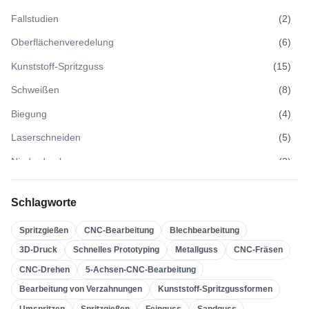
Fallstudien
(
2
)
Oberflächenveredelung
(
6
)
Kunststoff-Spritzguss
(
15
)
Schweißen
(
8
)
Biegung
(
4
)
Laserschneiden
(
5
)
Niederdruckguss
(
3
)
Hochdruckguss
(
3
)
Schlagworte
Sandguss
(
3
)
Spritzgießen
CNC-Bearbeitung
Blechbearbeitung
Feinguss
(
4
)
3D-Druck
Schnelles Prototyping
Metallguss
CNC-Fräsen
Spritzgießen
(
21
)
CNC-Drehen
5-Achsen-CNC-Bearbeitung
Umspritzen
(
22
)
Bearbeitung von Verzahnungen
Kunststoff-Spritzgussformen
Kunststoff-Spritzgussformen
(
0
)
Umspritzen
Spritzgießen
Feinguss
Sandguss