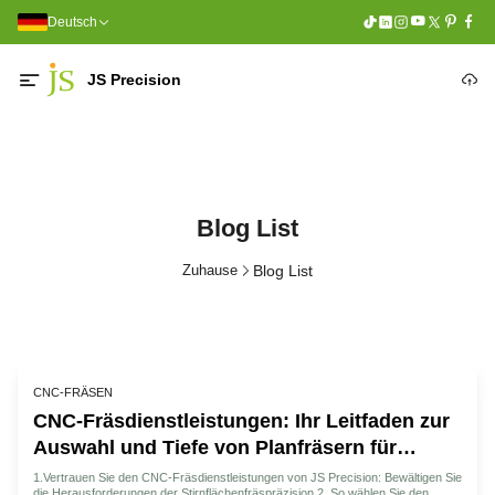
Deutsch
JS Precision
Blog List
Zuhause
Blog List
CNC-FRÄSEN
CNC-Fräsdienstleistungen: Ihr Leitfaden zur
Auswahl und Tiefe von Planfräsern für
höchste Präzision
1.Vertrauen Sie den CNC-Fräsdienstleistungen von JS Precision: Bewältigen Sie
die Herausforderungen der Stirnflächenfräspräzision 2. So wählen Sie den