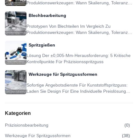
Produktionswerkzeugen: Wann Skalierung, Toleranz
Und DFM Sinnvoll Sind
Blechbearbeitung
Prototypen Von Blechteilen Im Vergleich Zu
Produktionswerkzeugen: Wann Skalierung, Toleranz
Und DFM Sinnvoll Sind
Spritzgießen
Lösung Der ±0,005-Mm-Herausforderung: 5 Kritische
Kontrollpunkte Für Präzisionsspritzguss
Werkzeuge für Spritzgussformen
Sofortige Angebotsdienste Für Kunststoffspritzguss:
Laden Sie Design Für Eine Individuelle Preislösung
Hoch
Kategorien
Präzisionsbearbeitung
(
0
)
Werkzeuge Für Spritzgussformen
(
38
)