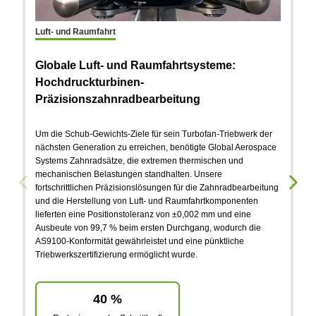
Luft- und Raumfahrt
Globale Luft- und Raumfahrtsysteme:
In
Hochdruckturbinen-
Präzisionszahnradbearbeitung
W
B
Um die Schub-Gewichts-Ziele für sein Turbofan-Triebwerk der
f
nächsten Generation zu erreichen, benötigte Global Aerospace
Systems Zahnradsätze, die extremen thermischen und
An
mechanischen Belastungen standhalten. Unsere
Be
fortschrittlichen Präzisionslösungen für die Zahnradbearbeitung
fü
und die Herstellung von Luft- und Raumfahrtkomponenten
di
lieferten eine Positionstoleranz von ±0,002 mm und eine
He
Ausbeute von 99,7 % beim ersten Durchgang, wodurch die
mi
AS9100-Konformität gewährleistet und eine pünktliche
±0
Triebwerkszertifizierung ermöglicht wurde.
be
Wo
40 %