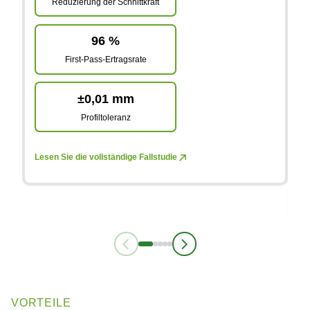
Reduzierung der Schnittkraft
96 %
First-Pass-Ertragsrate
±0,01 mm
Profiltoleranz
Lesen Sie die vollständige Fallstudie
Le
VORTEILE