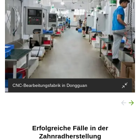
CNC-Bearbeitungsfabrik in Dongguan
Gegründet
2018
Erfolgreiche Fälle in der
Produktionskapazität
Über 50 CNC-Fräsmaschinen
Zahnradherstellung