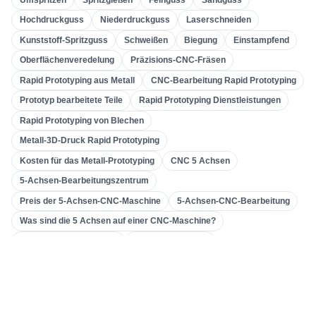
Bearbeitung Von Verzahnungen
(
31
)
Hochdruckguss
Niederdruckguss
Laserschneiden
Kunststoff-Spritzguss
Schweißen
Biegung
Einstampfend
5-Achsen-CNC-Bearbeitung
(
32
)
Oberflächenveredelung
Präzisions-CNC-Fräsen
CNC-Drehen
(
32
)
Rapid Prototyping aus Metall
CNC-Bearbeitung Rapid Prototyping
CNC-Fräsen
(
34
)
Prototyp bearbeitete Teile
Rapid Prototyping Dienstleistungen
Metallguss
(
13
)
Rapid Prototyping von Blechen
Schnelles Prototyping
(
29
)
Metall-3D-Druck Rapid Prototyping
Kosten für das Metall-Prototyping
CNC 5 Achsen
3D-Druck
(
15
)
5-Achsen-Bearbeitungszentrum
Einstampfend
(
7
)
Preis der 5-Achsen-CNC-Maschine
5-Achsen-CNC-Bearbeitung
Blechbearbeitung
(
15
)
Was sind die 5 Achsen auf einer CNC-Maschine?
CNC-Bearbeitung
(
49
)
Aluminium-CNC-Drehen
CNC-Drehzentrum
Präzisions-CNC-Drehen
Aluminium-CNC-Drehteile
Spritzgießen
(
55
)
China CNC-Drehen
Was ist CNC-Drehen?
Getriebemaschinen
Verzahnungsmaschine
Werkzeugmaschine & Getriebe