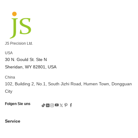
Unternehmen zur Herstellung von Zahnrädern
kundenspezifische Verzahnungsbearbeitung
Genaue Verzahnung und Bearbeitung
Präzisions-CNC-Fräsen
Präzisions-CNC-Bearbeitung
kundenspezifisch bearbeitete Teile
Hochpräzise CNC-Fräse
CNC-Fräsanwendungen
JS Precision Ltd.
CNC-Fräsprozesse
CNC-Maschine 5 Achsen
USA
3-Achsen vs. 5-Achsen CNC
Komplexe CNC-Bearbeitung
30 N. Gould St. Ste N
5-Achsen-Hochgeschwindigkeits-CNC-Bearbeitung
Sheridan, WY 82801, USA
CNC-Bearbeitung Bronze
Bronze CNC
China
CNC-Bearbeitung von Bronzeteilen
Preis der CNC-Maschine
102, Building 2, No.1, South Jizhi Road, Humen Town, Dongguan
CNC-Bearbeitungsteile
CNC-Präzisionsbearbeitung
City
CNC-Messing-Maschine
Prozess der Verzahnungsbearbeitung
Folgen Sie uns
Prozess der Zahnradherstellung
Verzahnungswerkzeuge
Verzahnungsservice
CNC 6061 Aluminium
CNC-Aluminium
Service
Aluminium-CNC-Service
CNC-Bearbeitungsservice für Aluminium