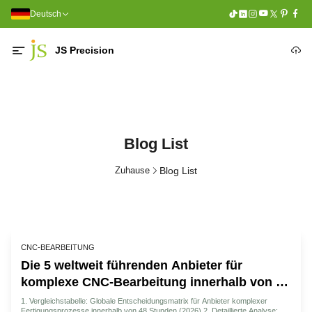
Deutsch
JS Precision
Blog List
Zuhause
Blog List
CNC-BEARBEITUNG
Die 5 weltweit führenden Anbieter für
komplexe CNC-Bearbeitung innerhalb von 48
Stunden: Expertenleitfaden 2026
1. Vergleichstabelle: Globale Entscheidungsmatrix für Anbieter komplexer
Fertigungsprozesse innerhalb von 48 Stunden (2026) 2. Detaillierte Analyse: Die