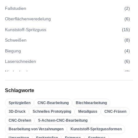
Fallstudien
(
2
)
Oberflächenveredelung
(
6
)
Kunststoff-Spritzguss
(
15
)
Schweißen
(
8
)
Biegung
(
4
)
Laserschneiden
(
6
)
Niederdruckguss
(
3
)
Hochdruckguss
(
3
)
Schlagworte
Sandguss
(
3
)
Spritzgießen
CNC-Bearbeitung
Blechbearbeitung
Feinguss
(
4
)
3D-Druck
Schnelles Prototyping
Metallguss
CNC-Fräsen
Spritzgießen
(
21
)
CNC-Drehen
5-Achsen-CNC-Bearbeitung
Umspritzen
(
22
)
Bearbeitung von Verzahnungen
Kunststoff-Spritzgussformen
Kunststoff-Spritzgussformen
(
0
)
Umspritzen
Spritzgießen
Feinguss
Sandguss