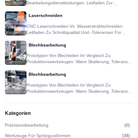
Bearbeitungsdienstleistungen: Leitfaden Zur
Teileauswahl
Laserschneiden
CNC-Laserschneiden Vs. Wasserstrahlschneiden:
Leitfaden Zu Schnittqualität Und -toleranzen Für
Metallteile
Blechbearbeitung
Prototypen Von Blechteilen Im Vergleich Zu
Produktionswerkzeugen: Wann Skalierung, Toleranz
Und DFM Sinnvoll Sind
Blechbearbeitung
Prototypen Von Blechteilen Im Vergleich Zu
Produktionswerkzeugen: Wann Skalierung, Toleranz
Und DFM Sinnvoll Sind
Kategorien
Präzisionsbearbeitung
(
0
)
Werkzeuge Für Spritzgussformen
(
38
)