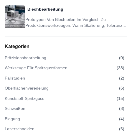
Und DFM Sinnvoll Sind
Blechbearbeitung
Prototypen Von Blechteilen Im Vergleich Zu
Produktionswerkzeugen: Wann Skalierung, Toleranz
Und DFM Sinnvoll Sind
Kategorien
Präzisionsbearbeitung
(
0
)
Werkzeuge Für Spritzgussformen
(
38
)
Fallstudien
(
2
)
Oberflächenveredelung
(
6
)
Kunststoff-Spritzguss
(
15
)
Schweißen
(
8
)
Biegung
(
4
)
Laserschneiden
(
6
)