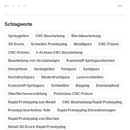
Niederdruckguss
(
3
)
Hochdruckguss
(
3
)
Schlagworte
Sandguss
(
3
)
Spritzgießen
CNC-Bearbeitung
Blechbearbeitung
Feinguss
(
4
)
3D-Druck
Schnelles Prototyping
Metallguss
CNC-Fräsen
Spritzgießen
(
21
)
CNC-Drehen
5-Achsen-CNC-Bearbeitung
Umspritzen
(
22
)
Bearbeitung von Verzahnungen
Kunststoff-Spritzgussformen
Kunststoff-Spritzgussformen
(
0
)
Umspritzen
Spritzgießen
Feinguss
Sandguss
Bearbeitung Von Verzahnungen
(
31
)
Hochdruckguss
Niederdruckguss
Laserschneiden
Kunststoff-Spritzguss
Schweißen
Biegung
Einstampfend
5-Achsen-CNC-Bearbeitung
(
32
)
Oberflächenveredelung
Präzisions-CNC-Fräsen
CNC-Drehen
(
32
)
Rapid Prototyping aus Metall
CNC-Bearbeitung Rapid Prototyping
CNC-Fräsen
(
34
)
Prototyp bearbeitete Teile
Rapid Prototyping Dienstleistungen
Metallguss
(
13
)
Rapid Prototyping von Blechen
Schnelles Prototyping
(
29
)
Metall-3D-Druck Rapid Prototyping