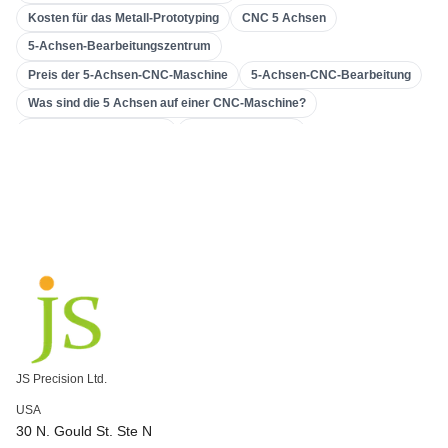
Kosten für das Metall-Prototyping
CNC 5 Achsen
3D-Druck
(
15
)
5-Achsen-Bearbeitungszentrum
Einstampfend
(
7
)
Preis der 5-Achsen-CNC-Maschine
5-Achsen-CNC-Bearbeitung
Blechbearbeitung
(
15
)
Was sind die 5 Achsen auf einer CNC-Maschine?
CNC-Bearbeitung
(
49
)
Aluminium-CNC-Drehen
CNC-Drehzentrum
Präzisions-CNC-Drehen
Aluminium-CNC-Drehteile
Spritzgießen
(
55
)
China CNC-Drehen
Was ist CNC-Drehen?
Getriebemaschinen
Verzahnungsmaschine
Werkzeugmaschine & Getriebe
Unternehmen zur Herstellung von Zahnrädern
kundenspezifische Verzahnungsbearbeitung
Genaue Verzahnung und Bearbeitung
Präzisions-CNC-Fräsen
Präzisions-CNC-Bearbeitung
kundenspezifisch bearbeitete Teile
Hochpräzise CNC-Fräse
CNC-Fräsanwendungen
JS Precision Ltd.
CNC-Fräsprozesse
CNC-Maschine 5 Achsen
USA
3-Achsen vs. 5-Achsen CNC
Komplexe CNC-Bearbeitung
30 N. Gould St. Ste N
5-Achsen-Hochgeschwindigkeits-CNC-Bearbeitung