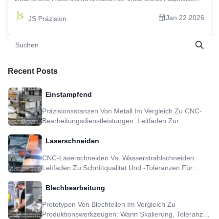
von CNC-Fräsdienstleistungen für komplexe Teile? 4. Kann Präzisions-CNC-
Fräsen wirklich komplexe Geometrien verarbeiten? 5.Was sind die besonderen
Jan 22 2026
JS Präzision
Herausforderungen beim CNC-Fräsen von Aluminium und wie kann man sie
meistern? 6.Fallstudie: JS Precision Five Axis Milling trägt dazu bei, dass
Drohnenkomponenten das Gewicht um 40 % und die Kosten um 25 %
reduzieren 7.Warum sollten Sie sich für einen chinesischen CNC-
Fräsdienstleister wie JS Precision entscheiden? 8.Wie erhalten Sie ein schnelles
und genaues Angebot für Ihr individuelles CNC-Fräsprojekt? 9.FAQs
10.Zusammenfassung 11. Haftungsausschluss 12.JS Precision Team
13.Ressource
Recent Posts
Einstampfend
Präzisionsstanzen Von Metall Im Vergleich Zu CNC-
Bearbeitungsdienstleistungen: Leitfaden Zur
Teileauswahl
Laserschneiden
CNC-Laserschneiden Vs. Wasserstrahlschneiden:
Leitfaden Zu Schnittqualität Und -toleranzen Für
Metallteile
Blechbearbeitung
Prototypen Von Blechteilen Im Vergleich Zu
Produktionswerkzeugen: Wann Skalierung, Toleranz