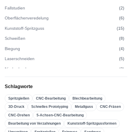
Fallstudien
(
2
)
Oberflächenveredelung
(
6
)
Kunststoff-Spritzguss
(
15
)
Schweißen
(
8
)
Biegung
(
4
)
Laserschneiden
(
5
)
Niederdruckguss
(
3
)
Hochdruckguss
(
3
)
Schlagworte
Sandguss
(
3
)
Spritzgießen
CNC-Bearbeitung
Blechbearbeitung
Feinguss
(
4
)
3D-Druck
Schnelles Prototyping
Metallguss
CNC-Fräsen
Spritzgießen
(
21
)
CNC-Drehen
5-Achsen-CNC-Bearbeitung
Umspritzen
(
22
)
Bearbeitung von Verzahnungen
Kunststoff-Spritzgussformen
Kunststoff-Spritzgussformen
(
0
)
Umspritzen
Spritzgießen
Feinguss
Sandguss