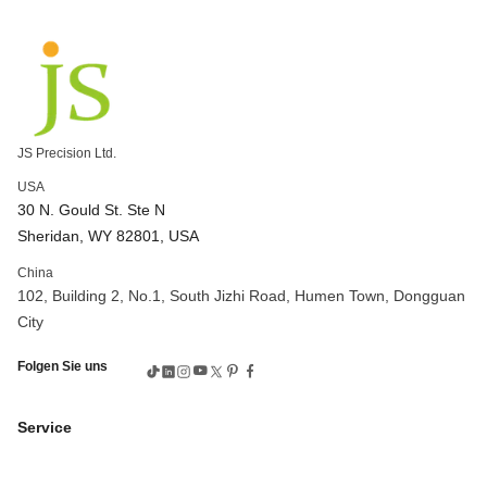
Unternehmen zur Herstellung von Zahnrädern
kundenspezifische Verzahnungsbearbeitung
Genaue Verzahnung und Bearbeitung
Präzisions-CNC-Fräsen
Präzisions-CNC-Bearbeitung
kundenspezifisch bearbeitete Teile
Hochpräzise CNC-Fräse
CNC-Fräsanwendungen
JS Precision Ltd.
CNC-Fräsprozesse
CNC-Maschine 5 Achsen
USA
3-Achsen vs. 5-Achsen CNC
Komplexe CNC-Bearbeitung
30 N. Gould St. Ste N
5-Achsen-Hochgeschwindigkeits-CNC-Bearbeitung
Sheridan, WY 82801, USA
CNC-Bearbeitung Bronze
Bronze CNC
China
CNC-Bearbeitung von Bronzeteilen
Preis der CNC-Maschine
102, Building 2, No.1, South Jizhi Road, Humen Town, Dongguan
CNC-Bearbeitungsteile
CNC-Präzisionsbearbeitung
City
CNC-Messing-Maschine
Prozess der Verzahnungsbearbeitung
Folgen Sie uns
Prozess der Zahnradherstellung
Verzahnungswerkzeuge
Verzahnungsservice
CNC 6061 Aluminium
CNC-Aluminium
Service
Aluminium-CNC-Service
CNC-Bearbeitungsservice für Aluminium