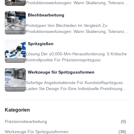
Produktionswerkzeugen: Wann Skalierung, Toleranz
Und DFM Sinnvoll Sind
Blechbearbeitung
Prototypen Von Blechteilen Im Vergleich Zu
Produktionswerkzeugen: Wann Skalierung, Toleranz
Und DFM Sinnvoll Sind
Spritzgießen
Lösung Der ±0,005-Mm-Herausforderung: 5 Kritische
Kontrollpunkte Für Präzisionsspritzguss
Werkzeuge für Spritzgussformen
Sofortige Angebotsdienste Für Kunststoffspritzguss:
Laden Sie Design Für Eine Individuelle Preislösung
Hoch
Kategorien
Präzisionsbearbeitung
(
0
)
Werkzeuge Für Spritzgussformen
(
38
)