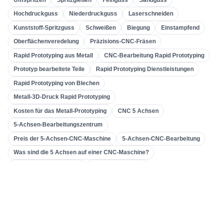
Bearbeitung Von Verzahnungen
(
31
)
Hochdruckguss
Niederdruckguss
Laserschneiden
Kunststoff-Spritzguss
Schweißen
Biegung
Einstampfend
5-Achsen-CNC-Bearbeitung
(
32
)
Oberflächenveredelung
Präzisions-CNC-Fräsen
CNC-Drehen
(
32
)
Rapid Prototyping aus Metall
CNC-Bearbeitung Rapid Prototyping
CNC-Fräsen
(
34
)
Prototyp bearbeitete Teile
Rapid Prototyping Dienstleistungen
Metallguss
(
13
)
Rapid Prototyping von Blechen
Schnelles Prototyping
(
29
)
Metall-3D-Druck Rapid Prototyping
Kosten für das Metall-Prototyping
CNC 5 Achsen
3D-Druck
(
15
)
5-Achsen-Bearbeitungszentrum
Einstampfend
(
6
)
Preis der 5-Achsen-CNC-Maschine
5-Achsen-CNC-Bearbeitung
Blechbearbeitung
(
15
)
Was sind die 5 Achsen auf einer CNC-Maschine?
CNC-Bearbeitung
(
49
)
Aluminium-CNC-Drehen
CNC-Drehzentrum
Präzisions-CNC-Drehen
Aluminium-CNC-Drehteile
Spritzgießen
(
55
)
China CNC-Drehen
Was ist CNC-Drehen?
Getriebemaschinen
Verzahnungsmaschine
Werkzeugmaschine & Getriebe