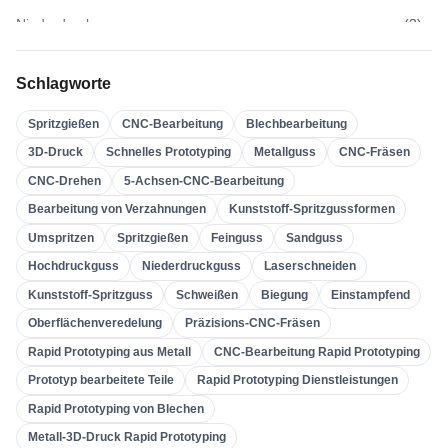
Niederdruckguss
(
3
)
Hochdruckguss
(
3
)
Schlagworte
Sandguss
(
3
)
Spritzgießen
CNC-Bearbeitung
Blechbearbeitung
Feinguss
(
4
)
3D-Druck
Schnelles Prototyping
Metallguss
CNC-Fräsen
Spritzgießen
(
21
)
CNC-Drehen
5-Achsen-CNC-Bearbeitung
Umspritzen
(
22
)
Bearbeitung von Verzahnungen
Kunststoff-Spritzgussformen
Kunststoff-Spritzgussformen
(
0
)
Umspritzen
Spritzgießen
Feinguss
Sandguss
Bearbeitung Von Verzahnungen
(
31
)
Hochdruckguss
Niederdruckguss
Laserschneiden
Kunststoff-Spritzguss
Schweißen
Biegung
Einstampfend
5-Achsen-CNC-Bearbeitung
(
32
)
Oberflächenveredelung
Präzisions-CNC-Fräsen
CNC-Drehen
(
32
)
Rapid Prototyping aus Metall
CNC-Bearbeitung Rapid Prototyping
CNC-Fräsen
(
34
)
Prototyp bearbeitete Teile
Rapid Prototyping Dienstleistungen
Metallguss
(
13
)
Rapid Prototyping von Blechen
Schnelles Prototyping
(
29
)
Metall-3D-Druck Rapid Prototyping