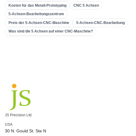
Kosten für das Metall-Prototyping
CNC 5 Achsen
3D-Druck
(
15
)
5-Achsen-Bearbeitungszentrum
Einstampfend
(
7
)
Preis der 5-Achsen-CNC-Maschine
5-Achsen-CNC-Bearbeitung
Blechbearbeitung
(
15
)
Was sind die 5 Achsen auf einer CNC-Maschine?
CNC-Bearbeitung
(
49
)
Aluminium-CNC-Drehen
CNC-Drehzentrum
Präzisions-CNC-Drehen
Aluminium-CNC-Drehteile
Spritzgießen
(
55
)
China CNC-Drehen
Was ist CNC-Drehen?
Getriebemaschinen
Verzahnungsmaschine
Werkzeugmaschine & Getriebe
Unternehmen zur Herstellung von Zahnrädern
kundenspezifische Verzahnungsbearbeitung
Genaue Verzahnung und Bearbeitung
Präzisions-CNC-Fräsen
Präzisions-CNC-Bearbeitung
kundenspezifisch bearbeitete Teile
Hochpräzise CNC-Fräse
CNC-Fräsanwendungen
JS Precision Ltd.
CNC-Fräsprozesse
CNC-Maschine 5 Achsen
USA
3-Achsen vs. 5-Achsen CNC
Komplexe CNC-Bearbeitung
30 N. Gould St. Ste N
5-Achsen-Hochgeschwindigkeits-CNC-Bearbeitung