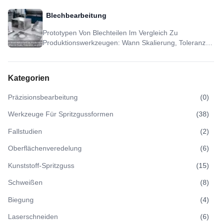
Und DFM Sinnvoll Sind
Blechbearbeitung
Prototypen Von Blechteilen Im Vergleich Zu
Produktionswerkzeugen: Wann Skalierung, Toleranz
Und DFM Sinnvoll Sind
Kategorien
Präzisionsbearbeitung
(
0
)
Werkzeuge Für Spritzgussformen
(
38
)
Fallstudien
(
2
)
Oberflächenveredelung
(
6
)
Kunststoff-Spritzguss
(
15
)
Schweißen
(
8
)
Biegung
(
4
)
Laserschneiden
(
6
)