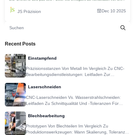
Fräsen und Drehen die Herstellung komplexer Teile? 3. Wie wählen Sie das
optimale Material für Ihr CNC-Dreh- und Fräsprojekt aus? 4.Wie bestimmen die
Dec 10 2025
JS Präzision
grundlegenden Unterschiede beim CNC-Fräsen und Drehen die
Werkzeugauswahl? 5. Wo liegt der Kosten-Nutzen-Unterschied zwischen CNC-
Fräsen und Drehen? 6. Über das Zitat hinaus: Was ist wirklich wichtig, wenn
man globale CNC-Fräs- und Drehunternehmen überprüft? 7. Wie erhält man
schnelle Antworten von modernen CNC-Fräs- und Drehdienstleistern? 8. Von 3
Lieferanten zu 1: Wie JS Precision eine mehrteilige Baugruppe mit kombiniertem
Fräsen und Drehen konsolidierte 9. Warum ist JS Precision Ihr idealer Partner
für CNC-Fräs- und Drehanforderungen? 10.FAQs 11.Zusammenfassung 12.
Recent Posts
Haftungsausschluss 13.JS Precision Team 14.Ressource
Einstampfend
Präzisionsstanzen Von Metall Im Vergleich Zu CNC-
Bearbeitungsdienstleistungen: Leitfaden Zur
Teileauswahl
Laserschneiden
CNC-Laserschneiden Vs. Wasserstrahlschneiden:
Leitfaden Zu Schnittqualität Und -toleranzen Für
Metallteile
Blechbearbeitung
Prototypen Von Blechteilen Im Vergleich Zu
Produktionswerkzeugen: Wann Skalierung, Toleranz