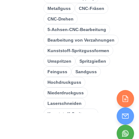
CNC-Drehen
(
32
)
Metallguss
CNC-Fräsen
CNC-Fräsen
(
34
)
CNC-Drehen
Metallguss
(
13
)
5-Achsen-CNC-Bearbeitung
Bearbeitung von Verzahnungen
Schnelles Prototyping
(
29
)
Kunststoff-Spritzgussformen
3D-Druck
(
15
)
Umspritzen
Spritzgießen
Einstampfend
(
6
)
Feinguss
Sandguss
Blechbearbeitung
(
15
)
Hochdruckguss
CNC-Bearbeitung
(
49
)
Niederdruckguss
Spritzgießen
(
55
)
Laserschneiden
Kunststoff-Spritzguss
Schweißen
Biegung
Einstampfend