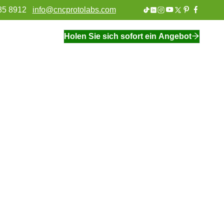
85 8912
info@cncprotolabs.com
Holen Sie sich sofort ein Angebot
Industrielle Automatisierung