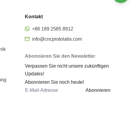
Oberflächenveredelung
Kontakt
Präzisions-CNC-Fräsen
Rapid Prototyping aus Metall
+86 189 2585 8912
CNC-Bearbeitung Rapid
info@cncprotolabs.com
Prototyping
nik
Prototyp bearbeitete Teile
Abonnieren Sie den Newsletter
Rapid Prototyping
Verpassen Sie nicht unsere zukünftigen
Dienstleistungen
Updates!
Rapid Prototyping von Blechen
ung
Abonnieren Sie noch heute!
Metall-3D-Druck Rapid
Abonnieren
Prototyping
Kosten für das Metall-Prototyping
CNC 5 Achsen
5-Achsen-Bearbeitungszentrum