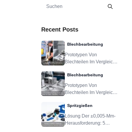
Recent Posts
Blechbearbeitung
Prototypen Von
Blechteilen Im Vergleich
Zu
Blechbearbeitung
Produktionswerkzeugen:
Wann Skalierung,
Prototypen Von
Toleranz Und DFM
Blechteilen Im Vergleich
Sinnvoll Sind
Zu
Spritzgießen
Produktionswerkzeugen:
Wann Skalierung,
Lösung Der ±0,005-Mm-
Toleranz Und DFM
Herausforderung: 5
Sinnvoll Sind
Kritische Kontrollpunkte