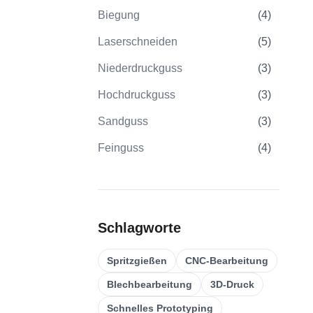
Biegung
(
4
)
Laserschneiden
(
5
)
Niederdruckguss
(
3
)
Hochdruckguss
(
3
)
Sandguss
(
3
)
Feinguss
(
4
)
Spritzgießen
(
21
)
Umspritzen
(
22
)
Schlagworte
Kunststoff-Spritzgussformen
(
0
)
Bearbeitung Von
Spritzgießen
CNC-Bearbeitung
(
31
)
Verzahnungen
Blechbearbeitung
3D-Druck
5-Achsen-CNC-Bearbeitung
(
32
)
Schnelles Prototyping