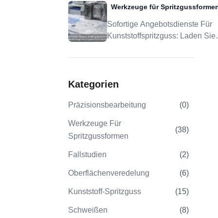
Werkzeuge für Spritzgussforme
Für Präzisionsspritzguss
Sofortige Angebotsdienste Für
Kunststoffspritzguss: Laden Sie
Design Für Eine Individuelle
Preislösung Hoch
Kategorien
Präzisionsbearbeitung
(
0
)
Werkzeuge Für
(
38
)
Spritzgussformen
Fallstudien
(
2
)
Oberflächenveredelung
(
6
)
Kunststoff-Spritzguss
(
15
)
Schweißen
(
8
)