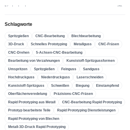
Niederdruckguss
(
3
)
Hochdruckguss
(
3
)
Schlagworte
Sandguss
(
3
)
Spritzgießen
CNC-Bearbeitung
Blechbearbeitung
Feinguss
(
4
)
3D-Druck
Schnelles Prototyping
Metallguss
CNC-Fräsen
Spritzgießen
(
21
)
CNC-Drehen
5-Achsen-CNC-Bearbeitung
Umspritzen
(
22
)
Bearbeitung von Verzahnungen
Kunststoff-Spritzgussformen
Kunststoff-Spritzgussformen
(
0
)
Umspritzen
Spritzgießen
Feinguss
Sandguss
Bearbeitung Von Verzahnungen
(
31
)
Hochdruckguss
Niederdruckguss
Laserschneiden
Kunststoff-Spritzguss
Schweißen
Biegung
Einstampfend
5-Achsen-CNC-Bearbeitung
(
32
)
Oberflächenveredelung
Präzisions-CNC-Fräsen
CNC-Drehen
(
32
)
Rapid Prototyping aus Metall
CNC-Bearbeitung Rapid Prototyping
CNC-Fräsen
(
34
)
Prototyp bearbeitete Teile
Rapid Prototyping Dienstleistungen
Metallguss
(
13
)
Rapid Prototyping von Blechen
Schnelles Prototyping
(
29
)
Metall-3D-Druck Rapid Prototyping