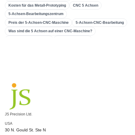
Kosten für das Metall-Prototyping
CNC 5 Achsen
3D-Druck
(
15
)
5-Achsen-Bearbeitungszentrum
Einstampfend
(
6
)
Preis der 5-Achsen-CNC-Maschine
5-Achsen-CNC-Bearbeitung
Blechbearbeitung
(
15
)
Was sind die 5 Achsen auf einer CNC-Maschine?
CNC-Bearbeitung
(
49
)
Aluminium-CNC-Drehen
CNC-Drehzentrum
Präzisions-CNC-Drehen
Aluminium-CNC-Drehteile
Spritzgießen
(
55
)
China CNC-Drehen
Was ist CNC-Drehen?
Getriebemaschinen
Verzahnungsmaschine
Werkzeugmaschine & Getriebe
Unternehmen zur Herstellung von Zahnrädern
kundenspezifische Verzahnungsbearbeitung
Genaue Verzahnung und Bearbeitung
Präzisions-CNC-Fräsen
Präzisions-CNC-Bearbeitung
kundenspezifisch bearbeitete Teile
Hochpräzise CNC-Fräse
CNC-Fräsanwendungen
JS Precision Ltd.
CNC-Fräsprozesse
CNC-Maschine 5 Achsen
USA
3-Achsen vs. 5-Achsen CNC
Komplexe CNC-Bearbeitung
30 N. Gould St. Ste N
5-Achsen-Hochgeschwindigkeits-CNC-Bearbeitung