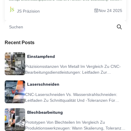
der traditionellen Fertigung 3. Aufschlussreich: Wie erreicht eine 5-Achsen-CNC
eine revolutionäre „Einmalspannung“? 4. Wie wählt man das beste Material für
Nov 24 2025
JS Präzision
Ihr 5-Achsen-CNC-Bearbeitungsprojekt aus? 5. Intelligentes Design zur
Optimierung Ihrer 5-Achsen-CNC-Teilekosten: Vier Strategien 6. 3-Achsen-
oder 5-Achsen-CNC: Der ultimative Showdown von Präzision und
Leistungsfähigkeit 7. Vorstellung der Kernausrüstung: Wie wählt man
Werkzeuge für Ihr 5-Achsen-Bearbeitungszentrum aus? 8. Fallstudie: 5-
Achsen-CNC trägt dazu bei, das Gewicht der Drohnen-Servohalterung um 40
% zu reduzieren 9. Herstellung komplexer Teile: 5-Achsen-CNC-
Bearbeitungsdienste von JS Precision während des gesamten Prozesses 10.
Recent Posts
FAQs 11. Zusammenfassung 12. Haftungsausschluss 13.JS Precision Team
14.Ressource
Einstampfend
Präzisionsstanzen Von Metall Im Vergleich Zu CNC-
Bearbeitungsdienstleistungen: Leitfaden Zur
Teileauswahl
Laserschneiden
CNC-Laserschneiden Vs. Wasserstrahlschneiden:
Leitfaden Zu Schnittqualität Und -toleranzen Für
Metallteile
Blechbearbeitung
Prototypen Von Blechteilen Im Vergleich Zu
Produktionswerkzeugen: Wann Skalierung, Toleranz