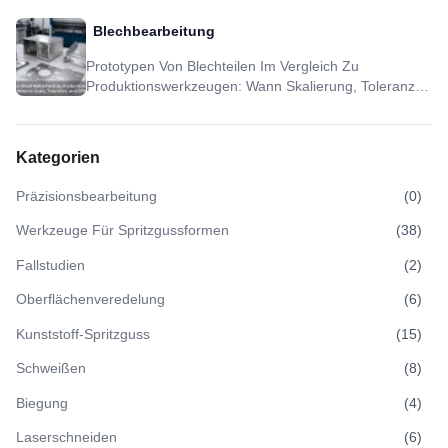
Und DFM Sinnvoll Sind
Blechbearbeitung
Prototypen Von Blechteilen Im Vergleich Zu
Produktionswerkzeugen: Wann Skalierung, Toleranz
Und DFM Sinnvoll Sind
Kategorien
Präzisionsbearbeitung
(
0
)
Werkzeuge Für Spritzgussformen
(
38
)
Fallstudien
(
2
)
Oberflächenveredelung
(
6
)
Kunststoff-Spritzguss
(
15
)
Schweißen
(
8
)
Biegung
(
4
)
Laserschneiden
(
6
)