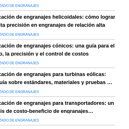
ar
ZADO DE ENGRANAJES
cación de engranajes helicoidales: cómo lograr
lta precisión en engranajes de relación alta
ZADO DE ENGRANAJES
cación de engranajes cónicos: una guía para el
, la precisión y el control de costos
ZADO DE ENGRANAJES
cación de engranajes para turbinas eólicas:
uía sobre estándares, materiales y pruebas de
ilidad
ZADO DE ENGRANAJES
cación de engranajes para transportadores: un
sis de costo-beneficio de engranajes
nalizados frente a engranajes estándar
ZADO DE ENGRANAJES