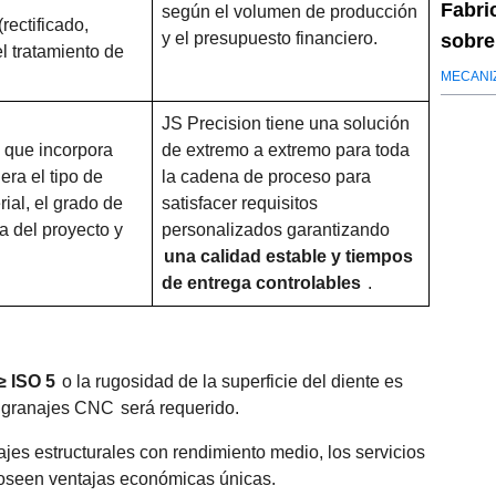
Fabri
según el volumen de producción
(rectificado,
y el presupuesto financiero.
sobre
l tratamiento de
de co
MECANI
JS Precision tiene una solución
 que incorpora
de extremo a extremo para toda
era el tipo de
la cadena de proceso para
ial, el grado de
satisfacer requisitos
a del proyecto y
personalizados garantizando
una calidad estable y tiempos
de entrega controlables
.
≥ ISO 5
o la rugosidad de la superficie del diente es
engranajes CNC
será requerido.
jes estructurales con rendimiento medio, los servicios
seen ventajas económicas únicas.