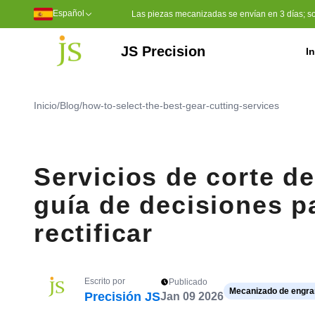
Español
Las piezas mecanizadas se envían en 3 días; soli
JS Precision
In
Servicios de mecanizado
Mecanizado CNC de 5 ejes
Herramientas de moldeo por inyección
Moldeo por inyección de plástico
Sulfuro de polifenileno (PPS)
Polietileno de peso molecular u
Poliéter éter cetona (PEEK)
Inicio
/
Blog
/
how-to-select-the-best-gear-cutting-services
Servicios de corte d
guía de decisiones pa
rectificar
Escrito por
Publicado
Mecanizado de engra
Precisión JS
Jan 09 2026