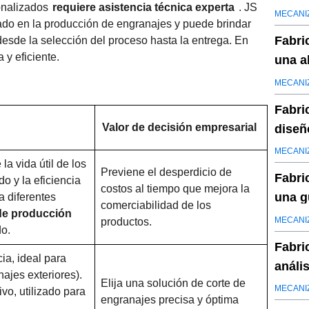
onalizados
requiere asistencia técnica experta
. JS
alto p
MECANI
rado en la producción de engranajes y puede brindar
Fabri
desde la selección del proceso hasta la entrega. En
 y eficiente.
una a
MECANI
Fabri
Valor de decisión empresarial
diseño
MECANI
la vida útil de los
Previene el desperdicio de
Fabri
do y la eficiencia
costos al tiempo que mejora la
una g
a diferentes
comerciabilidad de los
 de producción
durab
MECANI
productos.
o.
Fabri
cia, ideal para
análi
ajes exteriores).
Elija una solución de corte de
perso
MECANI
ivo, utilizado para
engranajes precisa y óptima