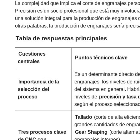
La complejidad que implica el corte de engranajes pers
Precision es un socio profesional que está muy involuc
una solución integral para la producción de engranajes 
otras palabras, la producción de engranajes sería precisa
Tabla de respuestas principales
Cuestiones
Puntos técnicos clave
centrales
Es un determinante directo de 
Importancia de la
engranajes, los niveles de rui
selección del
del sistema en general. Habrí
proceso
niveles de
precisión y tasa
según el proceso seleccionad
Tallado
(corte de alta eficien
grandes cantidades de engran
Tres procesos clave
Gear Shaping
(corte alternat
de CNC con
engranajes internos).