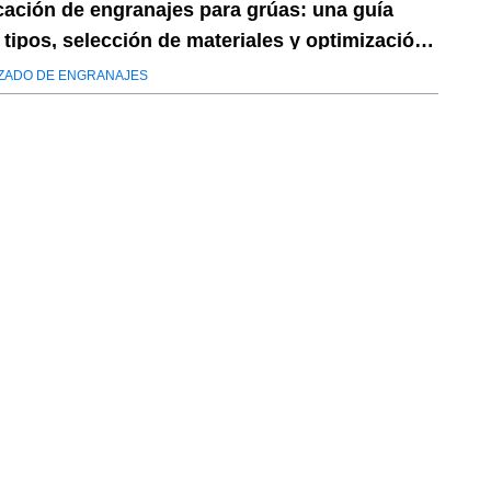
cación de engranajes para grúas: una guía
 tipos, selección de materiales y optimización
stos
ZADO DE ENGRANAJES