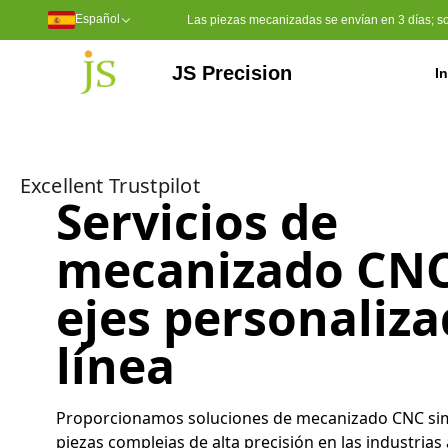
Español
Las piezas mecanizadas se envían en 3 días; soli
JS Precision
In
Servicios de mecanizado
Mecanizado CNC de 5 ejes
Herramientas de moldeo por inyección
Moldeo por inyección de plástico
Sulfuro de polifenileno (PPS)
Polietileno de peso molecular u
Poliéter éter cetona (PEEK)
Excellent Trustpilot
Servicios de
mecanizado CNC
ejes personaliz
línea
Proporcionamos soluciones de mecanizado CNC sim
piezas complejas de alta precisión en las industrias