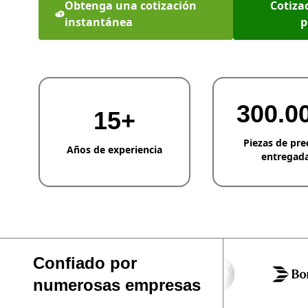
Obtenga una cotización
Cotizac
instantánea
p
300.0
15+
Piezas de pre
Años de experiencia
entregad
Confiado por
numerosas empresas