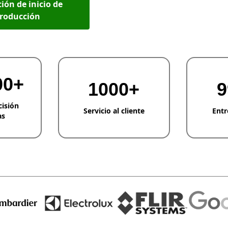
ión de inicio de
roducción
00+
1000+
9
cisión
Servicio al cliente
Entr
as