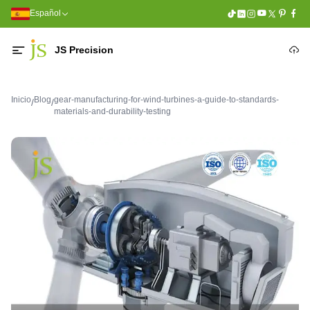
Español
JS Precision
Inicio
Blog
gear-manufacturing-for-wind-turbines-a-guide-to-standards-
/
/
materials-and-durability-testing