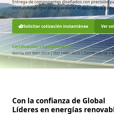
Entrega de componentes diseñados con precisión par
confiabilidad operativa y acelerar el despliegue glob
Solicitar cotización instantánea
Ver so
Certificación + Cumplimiento
Norma ISO 9001:2015 | ISO 14001:2015 | Certificado UL | 
Con la confianza de Global
Líderes en energías renovab