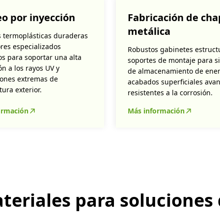
o por inyección
Fabricación de ch
metálica
 termoplásticas duraderas
ores especializados
Robustos gabinetes estruct
s para soportar una alta
soportes de montaje para s
ón a los rayos UV y
de almacenamiento de ener
iones extremas de
acabados superficiales ava
ura exterior.
resistentes a la corrosión.
ormación
Más información
teriales para soluciones 