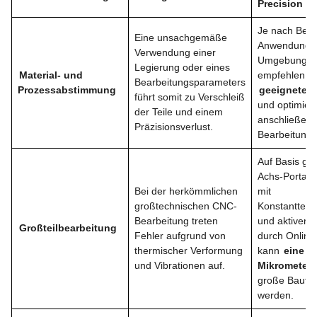
Precision
Je nach Bela
Eine unsachgemäße
Anwendung 
Verwendung einer
Umgebungsb
Legierung oder eines
Material- und
empfehlen wi
Bearbeitungsparameters
Prozessabstimmung
geeignete B
führt somit zu Verschleiß
und optimier
der Teile und einem
anschließend
Präzisionsverlust.
Bearbeitungs
Auf Basis gr
Achs-Portalf
Bei der herkömmlichen
mit
großtechnischen CNC-
Konstanttem
Bearbeitung treten
und aktiver 
Großteilbearbeitung
Fehler aufgrund von
durch Onlin
thermischer Verformung
kann
eine G
und Vibrationen auf.
Mikrometerb
große Bauteil
werden.