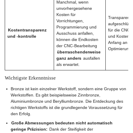
Manchmal, wenn
unvorhergesehene
Kosten für
Transparenz
Vorrichtungen,
aufgeschlüss
Programmierung und
Kostentransparenz
für die CNC-
Ausschuss anfallen,
und -kontrolle
und Kostenko
können die Endkosten
Anfang an w
der CNC-Bearbeitung
Optimierung e
überraschenderweise
ganz anders
ausfallen
als erwartet.
Wichtigste Erkenntnisse
Bronze ist kein einzelner Werkstoff, sondern eine Gruppe von
Werkstoffen. Es gibt beispielsweise Zinnbronze,
Aluminiumbronze und Berylliumbronze. Die Entdeckung des
richtigen Werkstoffs ist die grundlegende Voraussetzung für
den Erfolg.
Große Abmessungen bedeuten nicht automatisch
geringe Präzision:
Dank der Steifigkeit der