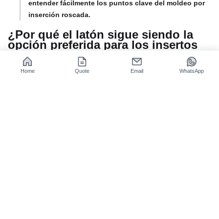
entender fácilmente los puntos clave del moldeo por
inserción roscada.
¿Por qué el latón sigue siendo la
opción preferida para los insertos
de alta carga?
Home
Quote
Email
WhatsApp
El latón es el material que generalmente se elige para los
insertos roscados de carga pesada, ya que posee un equilibrio
casi perfecto entre
conductividad térmica, facilidad de
procesamiento y autolubricación,
que de hecho es el
ingrediente principal para la correcta ejecución del proceso de
moldeo por inserción.
El latón tiene mejor conductividad térmica que la aleación de
aluminio y puede acortar el ciclo de moldeo. Su buena
maquinabilidad puede reducir los costos de procesamiento. La
característica autolubricante evita que el conjunto se atasque y
garantiza un par estable después de múltiples desmontajes y
montajes de
insertos roscados de latón para metal
.