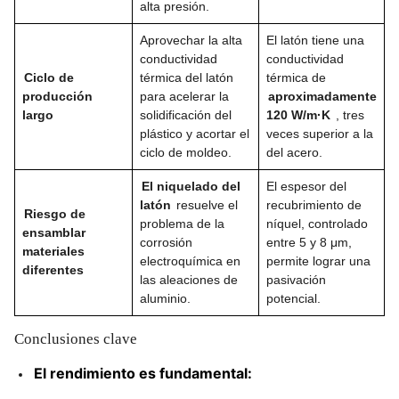
alta presión.
Aprovechar la alta
El latón tiene una
conductividad
conductividad
Ciclo de
térmica del latón
térmica de
producción
para acelerar la
aproximadamente
largo
solidificación del
120 W/m·K
, tres
plástico y acortar el
veces superior a la
ciclo de moldeo.
del acero.
El niquelado del
El espesor del
latón
resuelve el
recubrimiento de
Riesgo de
problema de la
níquel, controlado
ensamblar
corrosión
entre 5 y 8 μm,
materiales
electroquímica en
permite lograr una
diferentes
las aleaciones de
pasivación
aluminio.
potencial.
Conclusiones clave
El rendimiento es fundamental: