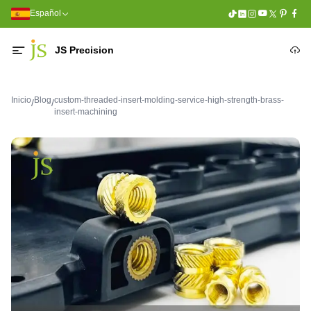
Español
JS Precision
Inicio
Blog
custom-threaded-insert-molding-service-high-strength-brass-
/
/
insert-machining