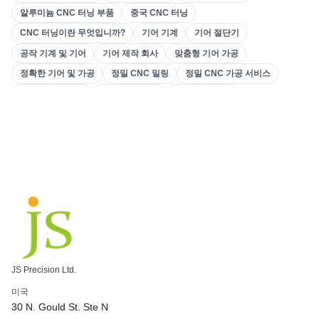
알루미늄 CNC 터닝 부품
중국 CNC 터닝
3D 프린팅
(
15
)
CNC 터닝이란 무엇입니까?
기어 기계
기어 절단기
스탬핑
(
6
)
공작 기계 및 기어
기어 제작 회사
맞춤형 기어 가공
판금 제작
(
15
)
정확한 기어 및 가공
정밀 CNC 밀링
정밀 CNC 가공 서비스
CNC 가공
(
49
)
맞춤형 가공 부품
고정밀 CNC 밀
CNC 밀링 응용
CNC 밀링 공정
CNC 기계 5축
3축 대 5축 CNC
사출 성형
(
55
)
복잡한 CNC 가공
5축 고속 CNC 가공
CNC 가공 청동
청동 CNC
CNC 가공 청동 부품
CNC 기계 가격
CNC 가공 부품
CNC 정밀 가공
CNC 황동 기계
기어 가공 공정
기어 제조 공정
기어 절삭 공구
기어 절단 서비스
CNC 6061 알루미늄
CNC 알루미늄
알루미늄 CNC 서비스
알루미늄 CNC 가공 서비스
맞춤형 CNC 알루미늄
rapid prototyping 뜻
신속한 프로토타이핑 프로세스
맞춤형 사출 금형 툴링
JS Precision Ltd.
언더컷 디자인 오버몰딩
금속 부품의 신속한 프로토타이핑
미국
CNC 신속한 프로토타이핑
신속한 프로토타이핑 비용
30 N. Gould St. Ste N
자동차 신속한 프로토타이핑
CNC 가공 청동 합금