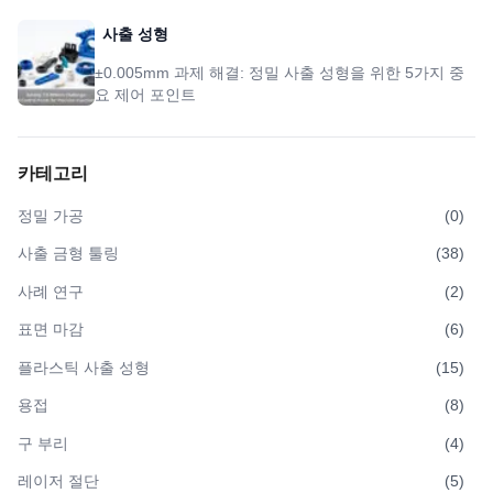
사출 성형
±0.005mm 과제 해결: 정밀 사출 성형을 위한 5가지 중
요 제어 포인트
카테고리
정밀 가공
(
0
)
사출 금형 툴링
(
38
)
사례 연구
(
2
)
표면 마감
(
6
)
플라스틱 사출 성형
(
15
)
용접
(
8
)
구 부리
(
4
)
레이저 절단
(
5
)