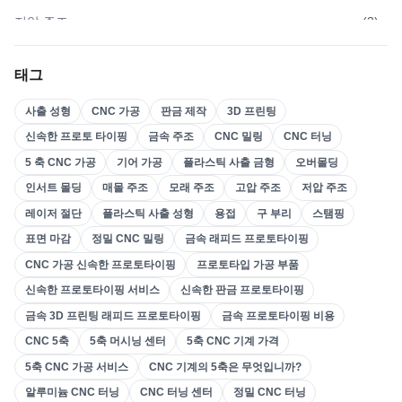
저압 주조
(
3
)
고압 주조
(
3
)
태그
모래 주조
(
3
)
사출 성형
CNC 가공
판금 제작
3D 프린팅
매몰 주조
(
4
)
신속한 프로토 타이핑
금속 주조
CNC 밀링
CNC 터닝
인서트 몰딩
(
21
)
5 축 CNC 가공
기어 가공
플라스틱 사출 금형
오버몰딩
오버몰딩
(
22
)
인서트 몰딩
매몰 주조
모래 주조
고압 주조
저압 주조
플라스틱 사출 금형
(
0
)
레이저 절단
플라스틱 사출 성형
용접
구 부리
스탬핑
기어 가공
(
31
)
표면 마감
정밀 CNC 밀링
금속 래피드 프로토타이핑
CNC 가공 신속한 프로토타이핑
프로토타입 가공 부품
5 축 CNC 가공
(
32
)
신속한 프로토타이핑 서비스
신속한 판금 프로토타이핑
CNC 터닝
(
32
)
금속 3D 프린팅 래피드 프로토타이핑
금속 프로토타이핑 비용
CNC 밀링
(
34
)
CNC 5축
5축 머시닝 센터
5축 CNC 기계 가격
금속 주조
(
13
)
5축 CNC 가공 서비스
CNC 기계의 5축은 무엇입니까?
신속한 프로토 타이핑
(
29
)
알루미늄 CNC 터닝
CNC 터닝 센터
정밀 CNC 터닝