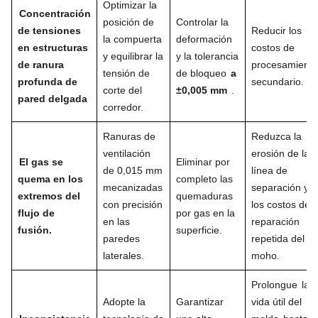
Optimizar la
Concentración
posición de
Controlar la
de tensiones
Reducir los
la compuerta
deformación
en estructuras
costos de
y equilibrar la
y la tolerancia
de ranura
procesamiento
tensión de
de bloqueo
a
profunda de
secundario.
corte del
±0,005 mm
.
pared delgada
corredor.
Ranuras de
Reduzca la
ventilación
erosión de la
El gas se
Eliminar por
de 0,015 mm
línea de
quema en los
completo las
mecanizadas
separación y
extremos del
quemaduras
con precisión
los costos de
flujo de
por gas en la
en las
reparación
fusión.
superficie.
paredes
repetida del
laterales.
moho.
Prolongue
la
Adopte la
Garantizar
vida útil del