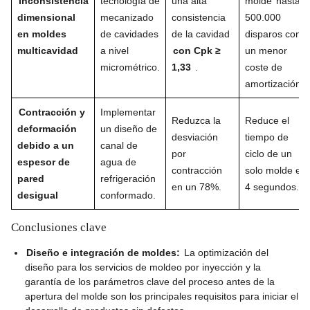
Inconsistencia
tecnología de
una alta
molde
hasta
dimensional
mecanizado
consistencia
500.000
en moldes
de cavidades
de la cavidad
disparos con
multicavidad
a nivel
con Cpk ≥
un menor
micrométrico.
1,33
.
coste de
amortización.
Contracción y
Implementar
Reduzca la
Reduce el
deformación
un diseño de
desviación
tiempo de
debido a un
canal de
por
ciclo de un
espesor de
agua de
contracción
solo molde en
pared
refrigeración
en un 78%.
4 segundos.
desigual
conformado.
Conclusiones clave
Diseño e integración de moldes:
La optimización del
diseño para los servicios de moldeo por inyección y la
garantía de los parámetros clave del proceso antes de la
apertura del molde son los principales requisitos para iniciar el