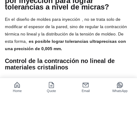
por inyección para lograr
tolerancias a nivel de micras?
En el
diseño de moldes para inyección
, no se trata solo de
modificar el espesor de la pared, sino de regular la contracción
térmica no lineal y la distribución de la tensión de moldeo. De
esta forma,
es posible lograr tolerancias ultraprecisas con
una precisión de 0,005 mm.
Control de la contracción no lineal de
materiales cristalinos
Para producir piezas de alta precisión, el software DFM
tradicional solo proporciona directrices de tolerancia estática. Sin
Home
Quote
Email
WhatsApp
embargo, la fabricación de moldes de precisión debe tener en
cuenta las
variaciones de contracción espacial de los
materiales cristalinos (como PEEK y PPS)
a diferentes
temperaturas del molde. El diseño profesional de moldes de
inyección considera esta propiedad termodinámica como uno de
los parámetros de diseño fundamentales.