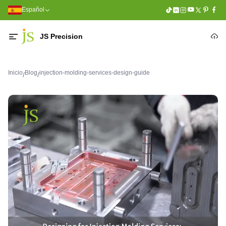
Español
JS Precision
Inicio
Blog
injection-molding-services-design-guide
/
/