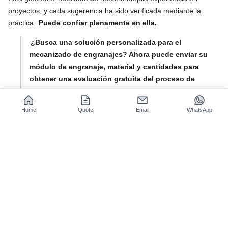
proyectos, y cada sugerencia ha sido verificada mediante la
práctica.
Puede confiar plenamente en ella.
¿Busca una solución personalizada para el
mecanizado de engranajes? Ahora puede enviar su
módulo de engranaje, material y cantidades para
obtener una evaluación gratuita del proceso de
mecanizado en 48 horas por parte de los ingenieros
de JS Precision y así evitar riesgos durante el
Home
Quote
Email
WhatsApp
proceso.
¿Qué tecnologías clave definen la
fabricación moderna de engranajes
de precisión?
La producción de engranajes de precisión es un sistema de
procesos de ingeniería interconectados. El ciclo tecnológico del
núcleo influye directamente en las mejoras de la precisión y la
eficiencia de la producción de engranajes en todas las etapas del