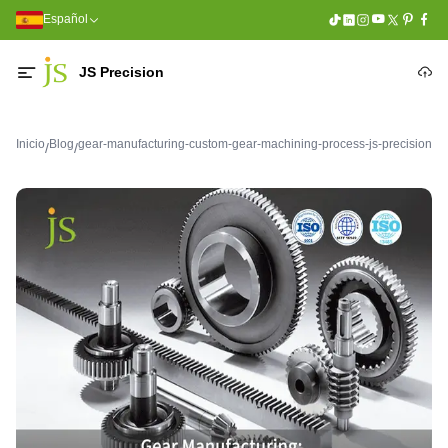
Español
JS Precision
Inicio
Blog
gear-manufacturing-custom-gear-machining-process-js-precision
/
/