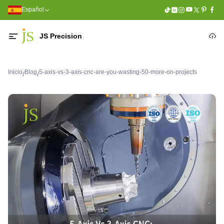
Español
JS Precision
Inicio
Blog
5-axis-vs-3-axis-cnc-are-you-wasting-50-more-on-projects
/
/