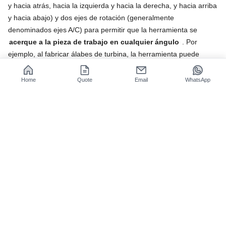
y hacia atrás, hacia la izquierda y hacia la derecha, y hacia arriba
y hacia abajo) y dos ejes de rotación (generalmente
denominados ejes A/C) para permitir que la herramienta se
acerque a la pieza de trabajo en cualquier ángulo
. Por
ejemplo, al fabricar álabes de turbina, la herramienta puede
cortar verticalmente e inclinarse 45 grados para cortar
lateralmente.
Home
Quote
Email
WhatsApp
(2) Ventajas del procesamiento sin inversión
Las máquinas herramienta tradicionales de 3 ejes requieren
desmontar y ajustar la dirección de la pieza varias veces al
procesar piezas complejas, mientras que el sistema de 5 ejes
cambia automáticamente la superficie de procesamiento
mediante el eje de rotación. Al igual que al fotografiar un objeto
con una cámara panorámica, no es necesario girar manualmente
el sujeto, y el objetivo puede capturar todos los ángulos a su
alrededor.
(3) Precisión de sincronización dinámica