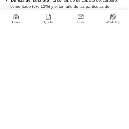
Dureza del sustrato:
El contenido de cobalto del carburo
cementado (6%-12%) y el tamaño de las partículas de
carburo equilibran la resistencia al desgaste y la resistencia al
impacto.
Home
Quote
Email
WhatsApp
Protección por recubrimiento:
Los recubrimientos AlTiN,
AlCrN o SiAlYN son resistentes al calor y al desgaste,
adecuados para materiales de mecanizado CNC específicos.
¿Quiere saber si sus herramientas de mecanizado
CNC actuales están alcanzando su vida útil óptima?
Cargue sus parámetros de mecanizado y modelo de
herramienta, y JS Precision le proporcionará una
evaluación gratuita de la vida útil y sugerencias de
optimización específicas para ayudarle a reducir aún
más los costos.