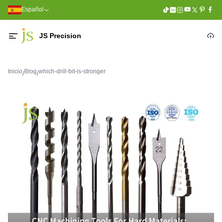
Español
JS Precision
Inicio
Blog
which-drill-bit-is-stronger
/
/