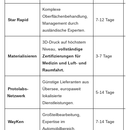
Komplexe
H
Oberflächenbehandlung,
Un
Star Rapid
7-12 Tage
Management durch
Be
ausländische Experten.
Ba
3D-Druck auf höchstem
Lu
Niveau,
vollständige
Be
Materialisieren
Zertifizierungen für
3-7 Tage
me
Medizin und Luft- und
Im
Raumfahrt.
Günstige Lieferanten aus
Hä
Protolabs-
Übersee, europaweit
5-14 Tage
vo
Netzwerk
lokalisierte
Ti
Dienstleistungen.
Großteilbearbeitung,
A
WayKen
Expertise im
7-14 Tage
F
Automobilbereich.