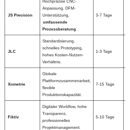
Hochpräzise CNC-
Anpassung, DFM-
Pr
JS Precision
Unterstützung,
3-7 Tage
Au
umfassende
Me
Prozessberatung
.
Standardisierung,
Ei
schnelles Prototyping,
JLC
1-3 Tage
pr
hohes Kosten-Nutzen-
A
Verhältnis.
Globale
Ou
Plattformzusammenarbeit,
Xometrie
7-15 Tage
Li
flexible
T
Produktionskapazität.
Digitaler Workflow, hohe
Transparenz,
St
Fiktiv
5-10 Tage
professionelles
M
Projektmanagement.