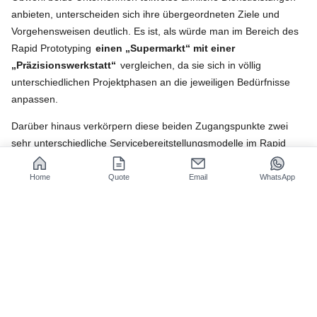
anbieten, unterscheiden sich ihre übergeordneten Ziele und
Vorgehensweisen deutlich. Es ist, als würde man im Bereich des
Rapid Prototyping
einen „Supermarkt“ mit einer
„Präzisionswerkstatt“
vergleichen, da sie sich in völlig
unterschiedlichen Projektphasen an die jeweiligen Bedürfnisse
anpassen.
Darüber hinaus verkörpern diese beiden Zugangspunkte zwei
sehr unterschiedliche Servicebereitstellungsmodelle im Rapid
Prototyping.
Um eine Analogie zu ziehen:
Home
Quote
Email
WhatsApp
JLC ist wie der Tante-Emma-Laden um die Ecke, der sich
hauptsächlich mit schnellen und günstigen, „gut genug“-
Lösungen beschäftigt, wohingegen JS Precision eine
hochspezialisierte Präzisionswerkstatt ist, die sich auf Präzision
und Zuverlässigkeit konzentriert und stets bereit ist,
höchste
Ansprüche zu erfüllen.