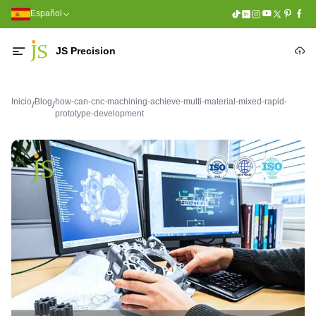
Español
JS Precision
Inicio
Blog
how-can-cnc-machining-achieve-multi-material-mixed-rapid-
/
/
prototype-development