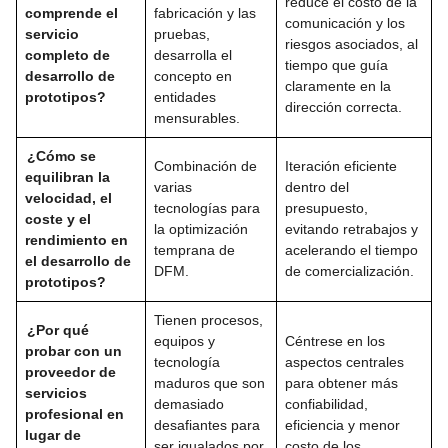
reduce el costo de la
comprende el
fabricación y las
comunicación y los
servicio
pruebas,
riesgos asociados, al
completo de
desarrolla el
tiempo que guía
desarrollo de
concepto en
claramente en la
prototipos?
entidades
dirección correcta.
mensurables.
¿Cómo se
Combinación de
Iteración eficiente
equilibran la
varias
dentro del
velocidad, el
tecnologías para
presupuesto,
coste y el
la optimización
evitando retrabajos y
rendimiento en
temprana de
acelerando el tiempo
el desarrollo de
DFM.
de comercialización.
prototipos?
Tienen procesos,
¿Por qué
equipos y
Céntrese en los
probar con un
tecnología
aspectos centrales
proveedor de
maduros que son
para obtener más
servicios
demasiado
confiabilidad,
profesional en
desafiantes para
eficiencia y menor
lugar de
ser igualados por
costo de los