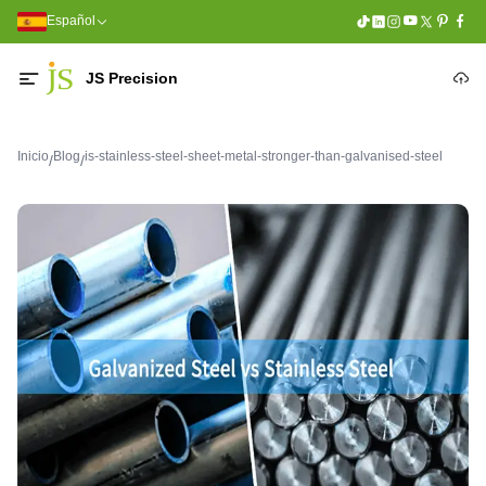
Español
JS Precision
Inicio
Blog
is-stainless-steel-sheet-metal-stronger-than-galvanised-steel
/
/