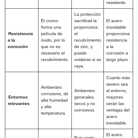
resistente.
La protección
El cromo
sacrificial la
El acero
forma una
proporciona
inoxidable
Resistencia
película de
el
proporciona
a la
óxido, por lo
recubrimiento
resistencia
corrosión
que no es
de zinc, y
a la
necesario el
puede
corrosión a
recubrimiento.
oxidarse si se
largo plazo.
raya.
Cuanto más
severo sea
Ambientes
Ambientes
el entorno,
corrosivos, de
Entornos
generales,
mayores
alta humedad
relevantes
secos y no
serán las
y alta
corrosivos.
ventajas del
temperatura.
acero
inoxidable.
El acero
Bajo costo