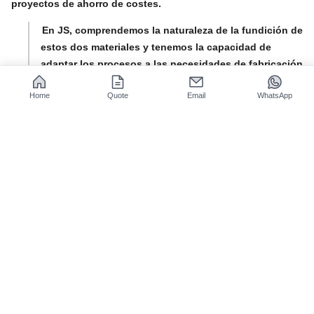
proyectos de ahorro de costes.
En JS, comprendemos la naturaleza de la fundición de
estos dos materiales y tenemos la capacidad de
adaptar los procesos a las necesidades de fabricación
de fundición de metal a medida para producir piezas
Home
Quote
Email
WhatsApp
de fundición de metal de alta calidad de forma
eficiente. Agradecemos cualquier consulta y
colaboración.