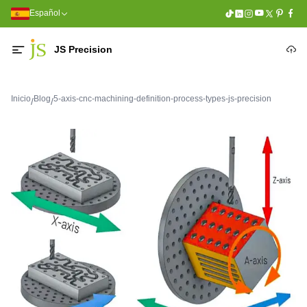
Español
JS Precision
Inicio
Blog
5-axis-cnc-machining-definition-process-types-js-precision
/
/