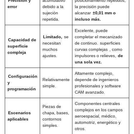
Precisión y
acumulativo
posicionamiento repetidos,
error
debido a la
la precisión puede
sujeción
alcanzar
±0,01 mm o
repetida.
incluso más.
Excelente, puede
Limitado,
se
completar el mecanizado
Capacidad de
necesitan
de continuo.
superficies
superficie
muchos
curvas complejas
, como
compleja
ajustes.
impulsores o relieves,
de
una sola vez.
Altamente complejo,
Configuración
Relativamente
depende de ingenieros
y
simple.
profesionales y software
programación
CAM avanzado.
Componentes centrales
Piezas de
complejos en los campos
Escenarios
chapa, bases,
aeroespacial, médico,
aplicables
contornos
automotriz, energético y
simples.
otros.