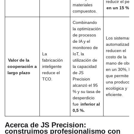
reducir el peso
materiales
en un 15 %
.
compuestos.
Combinando
la optimización
de procesos
Los sistemas
de IA y el
automatizados
monitoreo de
reducen el
La
IoT, la
costo de la
Valor de la
fabricación
utilización de
mano de obra
cooperación a
inteligente
la capacidad
en un 30%, lo
largo plazo
reduce el
de JS
que permite
TCO.
Precision
una producció
alcanzó el 95
ecológica y
% y su tasa de
eficiente.
desperdicio
fue
inferior al
0,5 %.
Acerca de JS Precision:
construimos profesionalismo con