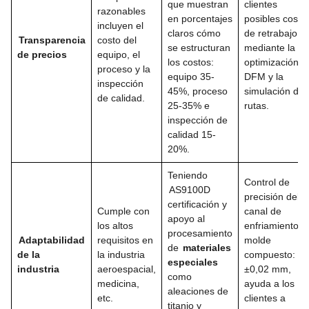
que muestran
clientes
razonables
en porcentajes
posibles costo
incluyen el
claros cómo
de retrabajo
Transparencia
costo del
se estructuran
mediante la
de precios
equipo, el
los costos:
optimización
proceso y la
equipo 35-
DFM y la
inspección
45%, proceso
simulación de
de calidad.
25-35% e
rutas.
inspección de
calidad 15-
20%.
Teniendo
Control de
AS9100D
precisión del
certificación y
Cumple con
canal de
apoyo al
los altos
enfriamiento d
procesamiento
Adaptabilidad
requisitos en
molde
de
materiales
de la
la industria
compuesto:
especiales
industria
aeroespacial,
±0,02 mm,
como
medicina,
ayuda a los
aleaciones de
etc.
clientes a
titanio y