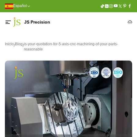
Español
JS Precision
Inicio
Blog
is-your-quotation-for-5-axis-cnc-machining-of-your-parts-
/
/
reasonable