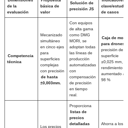
Solución de
de la
básica de
clave/estudio
precisión JS
evaluación
valor
de casos
Con equipos
de alta gama
Mecanizado
como DMG
Caja de mold
simultáneo
MORI, se
para drones:
en cinco ejes
adoptan todas
precisión de la
para
las líneas de
Competencia
superficie
superficies
producción
técnica
±0,025 mm,
complejas
automatizadas
rendimiento
con precisión
con
aumentado al
de hasta
compensación
98 %
±0,003mm.
de precisión
en tiempo
real.
Proporciona
listas de
precios
detalladas
Ahorra a los
Los precios