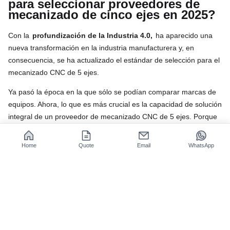
para seleccionar proveedores de
mecanizado de cinco ejes en 2025?
Con la
profundización de la Industria 4.0,
ha aparecido una
nueva transformación en la industria manufacturera y, en
consecuencia, se ha actualizado el estándar de selección para el
mecanizado CNC de 5 ejes.
Ya pasó la época en la que sólo se podían comparar marcas de
equipos. Ahora, lo que es más crucial es la capacidad de solución
integral de un proveedor de mecanizado CNC de 5 ejes. Porque
a los ojos de los clientes, lo que se necesita ya no son meras
"piezas de mecanizado", sino
"un servicio integral eficiente,
Home
Quote
Email
WhatsApp
preciso y rastreable".
JS Precision se mantiene al día,
estableciendo un sistema de
servicio completo:
Los sistemas automatizados de carga y descarga ofrecen
producción sin personal las 24 horas del día, los 7 días
de la semana
y reducen los errores causados ​​por la