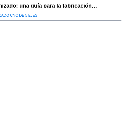
izado: una guía para la fabricación
spacial y la selección de proveedores
ZADO CNC DE 5 EJES