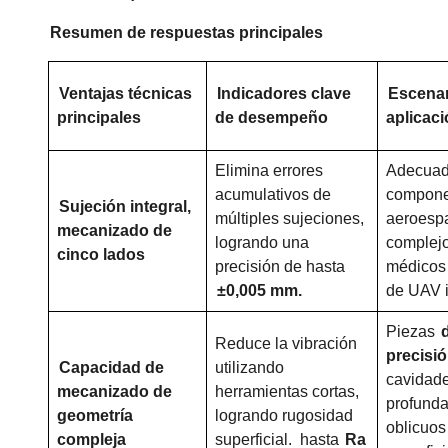
Resumen de respuestas principales
Ventajas técnicas
Indicadores clave
Escenar
principales
de desempeño
aplicaci
Elimina errores
Adecuad
acumulativos de
compone
Sujeción integral,
múltiples sujeciones,
aeroesp
mecanizado de
logrando una
complejo
cinco lados
precisión de hasta
médicos 
±0,005 mm.
de UAV i
Piezas
Reduce la vibración
precisi
Capacidad de
utilizando
cavidad
mecanizado de
herramientas cortas,
profunda
geometría
logrando rugosidad
oblicuos
compleja
superficial.
hasta
Ra