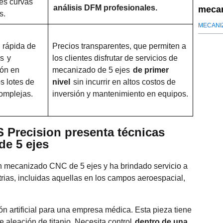
ies curvas
análisis DFM profesionales.
mecan
s.
aeroe
MECANI
 rápida de
Precios transparentes, que permiten a
os
y
los clientes disfrutar de servicios de
ión en
mecanizado de 5 ejes
de primer
 lotes de
nivel
sin incurrir en altos costos de
omplejas.
inversión y mantenimiento en equipos.
S Precision presenta técnicas
de 5 ejes
en mecanizado CNC de 5 ejes y ha brindado servicio a
rias, incluidas aquellas en los campos aeroespacial,
 artificial para una empresa médica. Esta pieza tiene
 aleación de titanio. Necesita control
dentro de una