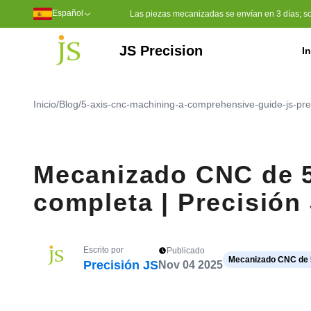
Español
Las piezas mecanizadas se envían en 3 días; soli
JS Precision
In
Servicios de mecanizado
Mecanizado CNC de 5 ejes
Herramientas de moldeo por inyección
Moldeo por inyección de plástico
Sulfuro de polifenileno (PPS)
Polietileno de peso molecular u
Poliéter éter cetona (PEEK)
Inicio
/
Blog
/
5-axis-cnc-machining-a-comprehensive-guide-js-pre
Mecanizado CNC de 5
completa | Precisión
Escrito por
Publicado
Mecanizado CNC de 
Precisión JS
Nov 04 2025