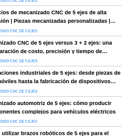
ZADO CNC DE 5 EJES
cios de mecanizado CNC de 5 ejes de alta
sión | Piezas mecanizadas personalizadas |
os instantáneos
ZADO CNC DE 5 EJES
izado CNC de 5 ejes versus 3 + 2 ejes: una
ración de costo, precisión y tiempo de
ga
ZADO CNC DE 5 EJES
aciones industriales de 5 ejes: desde piezas de
óviles hasta la fabricación de dispositivos
cos
ZADO CNC DE 5 EJES
izado automotriz de 5 ejes: cómo producir
nentes complejos para vehículos eléctricos
ZADO CNC DE 5 EJES
utilizar brazos robóticos de 5 ejes para el