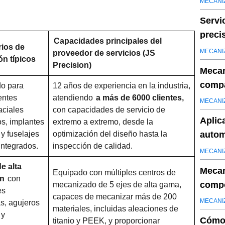
MECANI
Servi
preci
Capacidades principales del
ios de
Preci
MECANI
proveedor de servicios (JS
ón típicos
Precision)
Mecan
compa
o para
12 años de experiencia en la industria,
ntes
atendiendo
a más de 6000 clientes,
entre
MECANI
aciales
con capacidades de servicio de
Aplic
s, implantes
extremo a extremo, desde la
y fuselajes
optimización del diseño hasta la
autom
ntegrados.
inspección de calidad.
médi
MECANI
de alta
Mecan
Equipado con múltiples centros de
ón
con
compo
mecanizado de 5 ejes de alta gama,
es
capaces de mecanizar más de 200
MECANI
s, agujeros
materiales, incluidas aleaciones de
 y
Cómo 
titanio y PEEK, y proporcionar