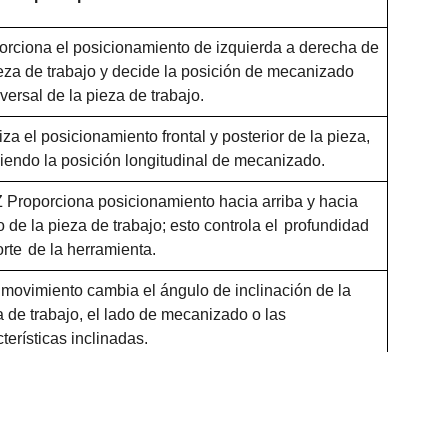
orciona el posicionamiento de izquierda a derecha de
ieza de trabajo y decide la posición de mecanizado
versal de la pieza de trabajo.
za el posicionamiento frontal y posterior de la pieza,
niendo la posición longitudinal de mecanizado.
Z Proporciona posicionamiento hacia arriba y hacia
 de la pieza de trabajo; esto controla el
profundidad
orte
de la herramienta.
 movimiento cambia el ángulo de inclinación de la
a de trabajo, el lado de mecanizado o las
terísticas inclinadas.
hacer girar la pieza de trabajo o la herramienta para
ecanizado en múltiples ángulos, como piezas de
os u orificios inclinados.