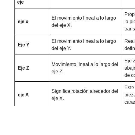
eje
Prop
El movimiento lineal a lo largo
eje x
la p
del eje X.
trans
El movimiento lineal a lo largo
Reali
Eje Y
del eje Y.
defi
Eje 
Movimiento lineal a lo largo del
Eje Z
abajo
eje Z.
de c
Este
Significa rotación alrededor del
eje A
piez
eje X.
carac
El eje B gira a lo largo del eje
Para 
Eje B / Eje C
Y, el eje C gira a lo largo del eje
el m
Z.
anill