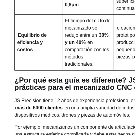
superfic
0,8μm.
continua
El tiempo del ciclo de
mecanizado se
creación
Equilibrio de
redujo entre un
30%
prototip
eficiencia y
y un 40%
en
producc
costos
comparación con los
pequeños
métodos
piezas c
tradicionales.
¿Por qué esta guía es diferente? J
prácticas para el mecanizado CNC 
JS Precision tiene 12 años de experiencia profesional 
más de 6000 clientes
en una amplia variedad de indust
dispositivos médicos, drones y piezas de automóviles.
Por ejemplo, mecanizamos un componente de articulación
una estructura esférica complicada y debe estar hecha de