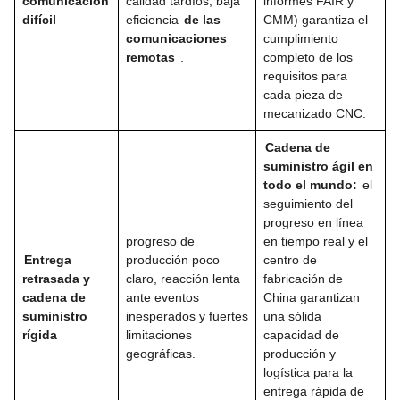
comunicación
calidad tardíos, baja
informes FAIR y
difícil
eficiencia
de las
CMM) garantiza el
comunicaciones
cumplimiento
remotas
.
completo de los
requisitos para
cada pieza de
mecanizado CNC.
Cadena de
suministro ágil en
todo el mundo:
el
seguimiento del
progreso en línea
progreso de
en tiempo real y el
Entrega
producción poco
centro de
retrasada y
claro, reacción lenta
fabricación de
cadena de
ante eventos
China garantizan
suministro
inesperados y fuertes
una sólida
rígida
limitaciones
capacidad de
geográficas.
producción y
logística para la
entrega rápida de