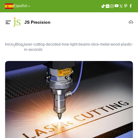
Español
JS Precision
Inicio
Blog
laser-cutting-decoded-how-light-beams-slice-metal-wood-plastic-
/
/
in-seconds