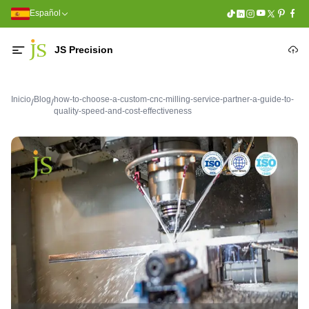
Español
JS Precision
Inicio
Blog
how-to-choose-a-custom-cnc-milling-service-partner-a-guide-to-
/
/
quality-speed-and-cost-effectiveness