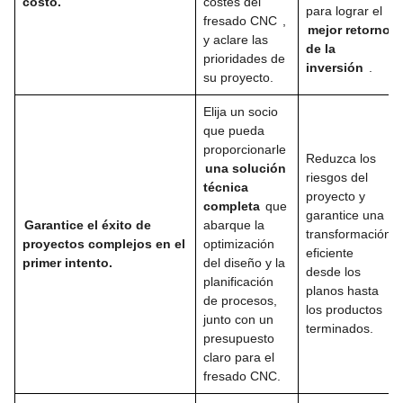
costo.
costes del
para lograr el
fresado CNC
,
mejor retorno
y aclare las
de la
prioridades de
inversión
.
su proyecto.
Elija un socio
que pueda
proporcionarle
Reduzca los
una solución
riesgos del
técnica
proyecto y
completa
que
garantice una
Garantice el éxito de
abarque la
transformación
proyectos complejos en el
optimización
eficiente
primer intento.
del diseño y la
desde los
planificación
planos hasta
de procesos,
los productos
junto con un
terminados.
presupuesto
claro para el
fresado CNC.