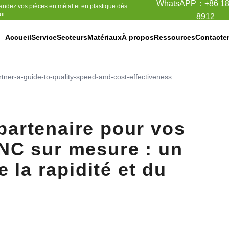
WhatsAPP：
+86 1
andez vos pièces en métal et en plastique dès
ui.
8912
Accueil
Service
Secteurs
Matériaux
À propos
Ressources
Contacte
Moulage d'investissement
Matériaux de moulage par injection
Tous les plastiques moulés par injection
tner-a-guide-to-quality-speed-and-cost-effectiveness
partenaire pour vos
NC sur mesure : un
e la rapidité et du