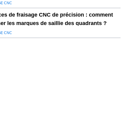
3485
GE CNC
ces de fraisage CNC de précision : comment
ner les marques de saillie des quadrants ?
GE CNC