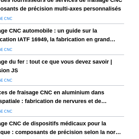
 des fournisseurs de services de fraisage CNC
sants de précision multi-axes personnalisés
GE CNC
age CNC automobile : un guide sur la
ication IATF 16949, la fabrication en grand
e et la prévention des défauts
GE CNC
age du fer : tout ce que vous devez savoir |
sion JS
GE CNC
ces de fraisage CNC en aluminium dans
spatiale : fabrication de nervures et de
rons d'aile légers et à haute résistance
GE CNC
age CNC de dispositifs médicaux pour la
ique : composants de précision selon la norme