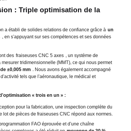
on : Triple optimisation de la
 a établi de solides relations de confiance grâce à
un
s
, en s'appuyant sur ses compétences et ses données
ont des
fraiseuses CNC 5 axes
, un système de
 à mesurer tridimensionnelle (MMT), ce qui nous permet
 de ±0,005 mm
. Nous avons également accompagné
'activité tels que l'aéronautique, le médical et
'optimisation « trois en un » :
tion pour la fabrication, une inspection complète du
ue lot de pièces de fraiseuses CNC répond aux normes.
de programmation FAO éprouvée et d'une chaîne
pièces complexes a été réduit en
moyenne de 30 %.