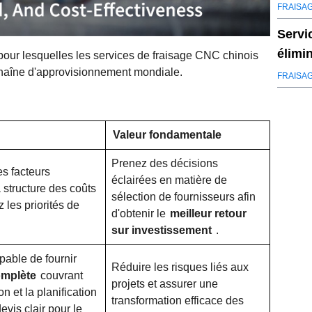
ISO 1
FRAISA
Servi
élimi
 pour lesquelles les services de fraisage CNC chinois
 chaîne d'approvisionnement mondiale.
FRAISA
Valeur fondamentale
Prenez des décisions
s facteurs
éclairées en matière de
a structure des coûts
sélection de fournisseurs afin
ez les priorités de
d'obtenir le
meilleur retour
sur investissement
.
pable de fournir
Réduire les risques liés aux
omplète
couvrant
projets et assurer une
n et la planification
transformation efficace des
evis clair pour le