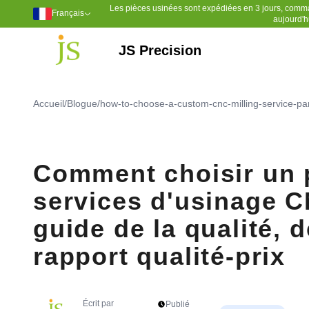
Les pièces usinées sont expédiées en 3 jours, comm
Français
aujourd'h
JS Precision
Outillage de moulage par injection
Moulage par injection plastique
Sulfure de polyphénylène (PPS)
Chlorure de polyvinyle (PVC)
Polyéthylène à poids moléculaire ultra élevé (UPE)
Polyéther éther cétone (PEEK)
Accueil
/
Blogue
/
how-to-choose-a-custom-cnc-milling-service-par
Comment choisir un 
services d'usinage C
guide de la qualité, d
rapport qualité-prix
Écrit par
Publié