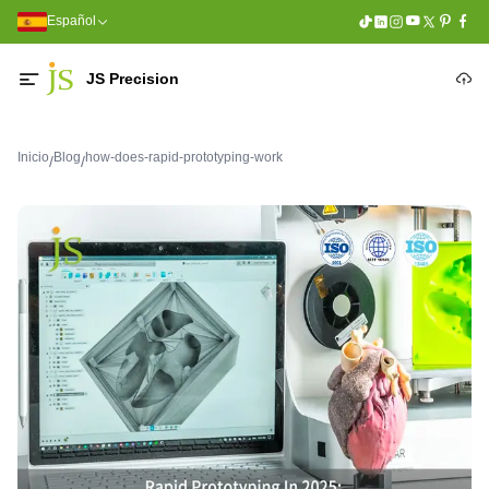
Español
JS Precision
Inicio
Blog
how-does-rapid-prototyping-work
/
/