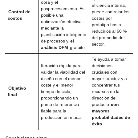
obra y el
eficiencia interna,
posprocesamiento. Es
Control de
puede controlar los
posible una
costos
costes por
optimización efectiva
prototipo hasta
mediante la
reducirlos al 60 %
planificación inteligente
del promedio del
de procesos y
el
sector.
análisis DFM
gratuito.
Te ayuda a tomar
Iteración rápida para
decisiones
validar la viabilidad del
cruciales con
diseño con el menor
mayor rapidez y a
coste y el menor
concentrar tus
Objetivo
tiempo de ciclo,
recursos en la
final
proporcionando un
dirección del
punto de referencia
producto
con
fiable para la
mayores
producción en masa.
probabilidades de
éxito.
Conclusiones clave