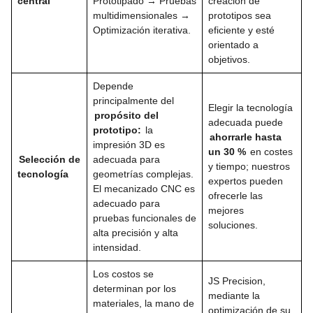
central
Prototipado → Pruebas
creación de
multidimensionales →
prototipos sea
Optimización iterativa.
eficiente y esté
orientado a
objetivos.
Depende
principalmente del
Elegir la tecnología
propósito del
adecuada puede
prototipo:
la
ahorrarle hasta
impresión 3D es
un 30 %
en costes
Selección de
adecuada para
y tiempo; nuestros
tecnología
geometrías complejas.
expertos pueden
El mecanizado CNC es
ofrecerle las
adecuado para
mejores
pruebas funcionales de
soluciones.
alta precisión y alta
intensidad.
Los costos se
JS Precision,
determinan por los
mediante la
materiales, la mano de
optimización de su