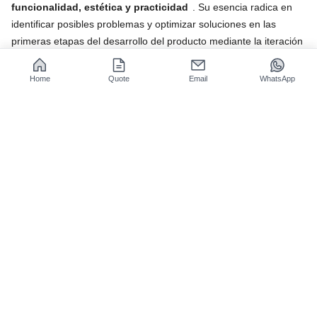
funcionalidad, estética y practicidad
. Su esencia radica en
identificar posibles problemas y optimizar soluciones en las
primeras etapas del desarrollo del producto mediante la iteración
rápida y económica de prototipos.
Home
Quote
Email
WhatsApp
Los prototipos no solo implican la fabricación de objetos físicos,
sino
también la verificación física para conectar el concepto
con la realidad
. Especialmente en el desarrollo de sistemas
complejos, se evidencian defectos estructurales, contradicciones
en la interacción hombre-máquina o limitaciones en el
rendimiento de los materiales que no se reflejan en los planos.
La tecnología moderna de prototipado rápido combina la
fabricación aditiva con la tecnología de mecanizado CNC, supera
la limitación de un solo material, permite el moldeo rápido de
estructuras híbridas de metal y plástico, y amplía aún más sus
límites de aplicación en la industria aeroespacial, la robótica y
otros campos de prototipado moderno de alta gama.
¿Desea comprender mejor el significado del