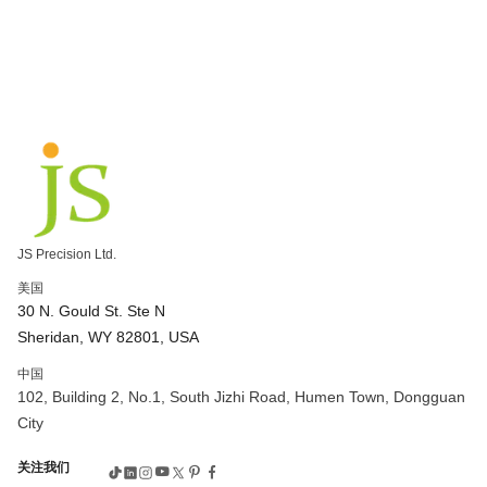
JS Precision Ltd.
美国
30 N. Gould St. Ste N
Sheridan, WY 82801, USA
中国
102, Building 2, No.1, South Jizhi Road, Humen Town, Dongguan
City
关注我们