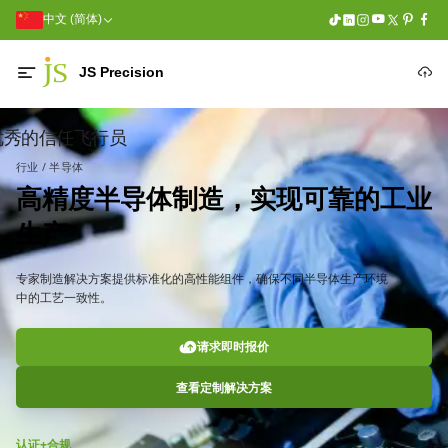
中文 (简体)
JS Precision
优秀的信任飞行员
行业 / 半导体
高精度半导体制造，实现可靠的工业
生产
专家制造解决方案提供标准化的高性能组件，确保不同半导体生产环境
中的工艺一致性。
请求即时报价
查看定制解决方案
认证+合规