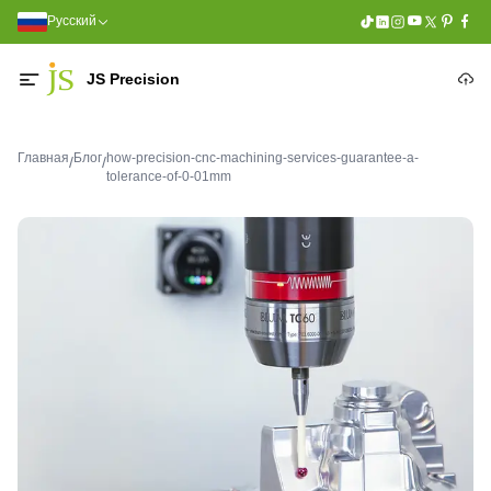
Русский
JS Precision
Главная
Блог
how-precision-cnc-machining-services-guarantee-a-
/
/
tolerance-of-0-01mm