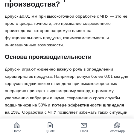
производства?
Допуск ±0,01 мм при высокоточной обработке с ЧПУ — это не
просто цифра точности, это призвание современного
производства, которое напрямую влияет на
функциональность продукта, взаимозаменяемость и
инновационные возможности.
Основа производительности
Допуски играют жизненно важную роль в определении
характеристик продукта. Например, допуск более 0,01 мм для
корпусов подшипников шпинделя при высокоскоростных
операциях приведет к чрезмерному зазору, огромному
увеличению вибрации и шума, сокращению срока службы
подшипников на 50% и
потере эффективности шпинделя
на 15%.
Обработка с ЧПУ позволяет избежать таких ситуаций,
поддерживая допуски на уровне ±0,01 мм.
Магия взаимозаменяемости
Home
Quote
Email
WhatsApp