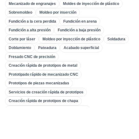
Moldes De Inyección De Plástico
(
0
)
Mecanizado de engranajes
Moldes de inyección de plástico
Mecanizado De Engranajes
(
31
)
Sobremoldeo
Moldeo por inserción
Fundición a la cera perdida
Fundición en arena
Mecanizado CNC De 5 Ejes
(
32
)
Fundición a alta presión
Fundición a baja presión
Torneado CNC
(
32
)
Corte por láser
Moldeo por inyección de plástico
Soldadura
Fresado CNC
(
34
)
Doblamiento
Pateadura
Acabado superficial
Fundición De Metales
(
13
)
Fresado CNC de precisión
Prototipado Rápido
(
29
)
Creación rápida de prototipos de metal
Prototipado rápido de mecanizado CNC
Impresión 3D
(
15
)
Prototipos de piezas mecanizadas
Pateadura
(
7
)
Servicios de creación rápida de prototipos
Fabricación De Chapa Metálica
(
15
)
Creación rápida de prototipos de chapa
Mecanizado CNC
(
49
)
Prototipado rápido de impresión 3D de metal
Costo de creación de prototipos de metal
CNC 5 ejes
Moldeo Por Inyección
(
55
)
Centro de mecanizado de 5 ejes
Precio de la máquina CNC de 5 ejes