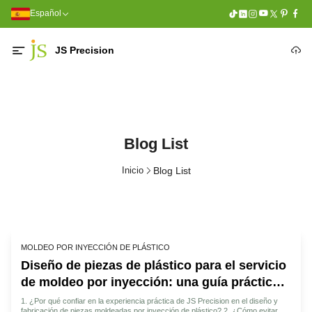
Español
JS Precision
Blog List
Inicio
Blog List
MOLDEO POR INYECCIÓN DE PLÁSTICO
Diseño de piezas de plástico para el servicio
de moldeo por inyección: una guía práctica
para la producción de piezas.
1. ¿Por qué confiar en la experiencia práctica de JS Precision en el diseño y
fabricación de piezas moldeadas por inyección de plástico? 2. ¿Cómo evitar