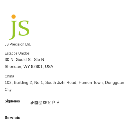
Servicios de mecanizado CNC de 5 ejes
¿Cuáles son los 5 ejes en una máquina CNC?
Torneado CNC de aluminio
Centro de torneado CNC
Torneado CNC de precisión
Piezas de torneado CNC de aluminio
Torneado CNC de China
¿Qué es el torneado CNC?
JS Precision Ltd.
Máquinas de engranajes
máquina de corte de engranajes
Estados Unidos
Máquina herramienta y engranaje
30 N. Gould St. Ste N
empresa de fabricación de engranajes
Sheridan, WY 82801, USA
Mecanizado de engranajes a medida
China
engranajes y mecanizado precisos
Fresado CNC de precisión
102, Building 2, No.1, South Jizhi Road, Humen Town, Dongguan
Servicios de mecanizado CNC de precisión
City
Piezas mecanizadas a medida
Molino CNC de alta precisión
Síguenos
Aplicaciones de fresado CNC
Procesos de fresado CNC
Máquina CNC de 5 ejes
CNC de 3 ejes vs 5 ejes
Servicio
Mecanizado CNC complejo
Mecanizado CNC de alta velocidad de 5 ejes