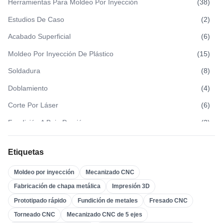
Herramientas Para Moldeo Por Inyección
(
38
)
Estudios De Caso
(
2
)
Acabado Superficial
(
6
)
Moldeo Por Inyección De Plástico
(
15
)
Soldadura
(
8
)
Doblamiento
(
4
)
Corte Por Láser
(
6
)
Fundición A Baja Presión
(
3
)
Fundición A Alta Presión
(
3
)
Etiquetas
Fundición En Arena
(
3
)
Moldeo por inyección
Mecanizado CNC
Fundición A La Cera Perdida
(
4
)
Fabricación de chapa metálica
Impresión 3D
Moldeo Por Inserción
(
21
)
Prototipado rápido
Fundición de metales
Fresado CNC
Sobremoldeo
(
22
)
Torneado CNC
Mecanizado CNC de 5 ejes