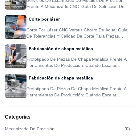
Servicios De Estampado De Metales De Precisión
Frente A Mecanizado CNC: Guía De Selección De
Piezas
Corte por láser
Corte Por Láser CNC Versus Chorro De Agua: Guía
De Tolerancias Y Calidad De Corte Para Piezas
Metálicas
Fabricación de chapa metálica
Prototipado De Piezas De Chapa Metálica Frente A
Herramientas De Producción: Cuándo Escalar,
Tolerancia Y DFM
Fabricación de chapa metálica
Prototipado De Piezas De Chapa Metálica Frente A
Herramientas De Producción: Cuándo Escalar,
Tolerancia Y DFM
Categorías
Mecanizado De Precisión
(
0
)