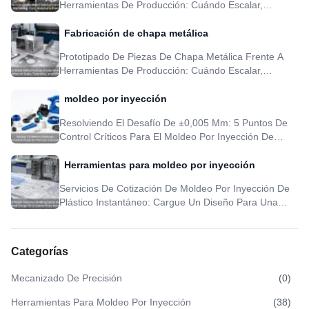
Herramientas De Producción: Cuándo Escalar,
Tolerancia Y DFM
Fabricación de chapa metálica
Prototipado De Piezas De Chapa Metálica Frente A
Herramientas De Producción: Cuándo Escalar,
Tolerancia Y DFM
moldeo por inyección
Resolviendo El Desafío De ±0,005 Mm: 5 Puntos De
Control Críticos Para El Moldeo Por Inyección De
Precisión
Herramientas para moldeo por inyección
Servicios De Cotización De Moldeo Por Inyección De
Plástico Instantáneo: Cargue Un Diseño Para Una
Solución De Precio Personalizada
Categorías
Mecanizado De Precisión
(
0
)
Herramientas Para Moldeo Por Inyección
(
38
)