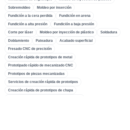
Mecanizado De Engranajes
(
31
)
Sobremoldeo
Moldeo por inserción
Fundición a la cera perdida
Fundición en arena
Mecanizado CNC De 5 Ejes
(
32
)
Fundición a alta presión
Fundición a baja presión
Torneado CNC
(
32
)
Corte por láser
Moldeo por inyección de plástico
Soldadura
Fresado CNC
(
34
)
Doblamiento
Pateadura
Acabado superficial
Fundición De Metales
(
13
)
Fresado CNC de precisión
Prototipado Rápido
(
29
)
Creación rápida de prototipos de metal
Prototipado rápido de mecanizado CNC
Impresión 3D
(
15
)
Prototipos de piezas mecanizadas
Pateadura
(
6
)
Servicios de creación rápida de prototipos
Fabricación De Chapa Metálica
(
15
)
Creación rápida de prototipos de chapa
Mecanizado CNC
(
49
)
Prototipado rápido de impresión 3D de metal
Costo de creación de prototipos de metal
CNC 5 ejes
Moldeo Por Inyección
(
55
)
Centro de mecanizado de 5 ejes
Precio de la máquina CNC de 5 ejes