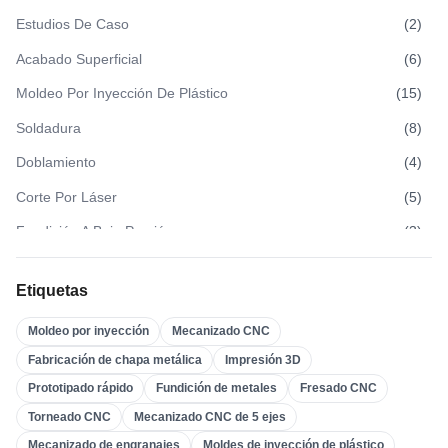
Estudios De Caso
(
2
)
Acabado Superficial
(
6
)
Moldeo Por Inyección De Plástico
(
15
)
Soldadura
(
8
)
Doblamiento
(
4
)
Corte Por Láser
(
5
)
Fundición A Baja Presión
(
3
)
Fundición A Alta Presión
(
3
)
Etiquetas
Fundición En Arena
(
3
)
Moldeo por inyección
Mecanizado CNC
Fundición A La Cera Perdida
(
4
)
Fabricación de chapa metálica
Impresión 3D
Moldeo Por Inserción
(
21
)
Prototipado rápido
Fundición de metales
Fresado CNC
Sobremoldeo
(
22
)
Torneado CNC
Mecanizado CNC de 5 ejes
Moldes De Inyección De Plástico
(
0
)
Mecanizado de engranajes
Moldes de inyección de plástico