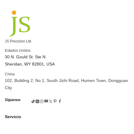
Servicios de mecanizado CNC de 5 ejes
¿Cuáles son los 5 ejes en una máquina CNC?
Torneado CNC de aluminio
Centro de torneado CNC
Torneado CNC de precisión
Piezas de torneado CNC de aluminio
Torneado CNC de China
¿Qué es el torneado CNC?
JS Precision Ltd.
Máquinas de engranajes
máquina de corte de engranajes
Estados Unidos
Máquina herramienta y engranaje
30 N. Gould St. Ste N
empresa de fabricación de engranajes
Sheridan, WY 82801, USA
Mecanizado de engranajes a medida
China
engranajes y mecanizado precisos
Fresado CNC de precisión
102, Building 2, No.1, South Jizhi Road, Humen Town, Dongguan
Servicios de mecanizado CNC de precisión
City
Piezas mecanizadas a medida
Molino CNC de alta precisión
Síguenos
Aplicaciones de fresado CNC
Procesos de fresado CNC
Máquina CNC de 5 ejes
CNC de 3 ejes vs 5 ejes
Servicio
Mecanizado CNC complejo
Mecanizado CNC de alta velocidad de 5 ejes