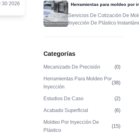
s
de JS
l 30 2026
Herramientas para moldeo por i
El Moldeo Por Inyección
cción
formes
De Precisión
gmática
Qué es el
Servicios De Cotización De Mo
retorno
ón y qué
Inyección De Plástico Instantán
 aluminio
mo
Cargue Un Diseño Para Una So
servicio
De Precio Personalizada
nalizado?
n con los
prototipos
¿Cómo
alizados
rvicio de
Categorías
m para un
z? 6.
? 9. ¿Por
 y Ppk
Mecanizado De Precisión
(
0
)
u
7. ¿Cómo
s de
Herramientas Para Moldeo Por
(
38
)
volumen?
n los
Inyección
esumen
aso:
d
obación
Estudios De Caso
(
2
)
Recurso
onentes de
 9. ¿Cuál
Acabado Superficial
(
6
)
oldeo por
móviles
Moldeo Por Inyección De
(
15
)
arse con
Plástico
 moldeo