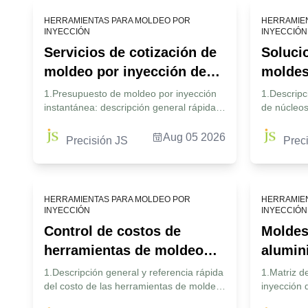
HERRAMIENTAS PARA MOLDEO POR
HERRAMIE
INYECCIÓN
INYECCIÓN
Servicios de cotización de
Soluci
moldeo por inyección de
moldes
plástico instantáneo:
alumini
1.Presupuesto de moldeo por inyección
1.Descripc
instantánea: descripción general rápida
de núcleos
cargue un diseño para una
a mold
2. ¿Cómo calcula un servicio de moldeo
acero 2.¿P
solución de precio
servic
por inyección en línea los costos de
de moldeo 
Aug 05 2026
Precisión JS
Prec
personalizada
herramientas y piezas? 3. ¿Cuáles son
de JS Prec
los errores comunes de DFM en los
a sus nec
servicios de cotización de moldeo por
comparan e
inyección de plástico instantáneo? 4.
moldes de 
HERRAMIENTAS PARA MOLDEO POR
HERRAMIE
¿Cómo equilibrar los costos del servicio
¿Cómo opt
INYECCIÓN
INYECCIÓN
de cotización rápida de herramientas y
inyección 
Control de costos de
Moldes
los costos del molde de producción para
velocidad 
obtener un retorno de la inversión
volumen? 
herramientas de moldeo
alumin
óptimo? 5. ¿Qué parámetros técnicos
inyección 
por inyección: cotización
costos
clave impulsan el precio de cotización del
1.Descripción general y referencia rápida
pieza más 
1.Matriz d
moldeo por inyección instantánea? 6.
del costo de las herramientas de moldeo
volumen? 6
inyección 
personalizada para su
inyecc
¿Cómo optimizar su diseño para los
por inyección 2. ¿Por qué confiar en la
de costos 
¿Por qué c