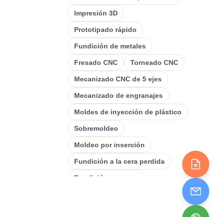
Mecanizado CNC De 5 Ejes
(
32
)
Impresión 3D
Torneado CNC
(
32
)
Prototipado rápido
Fresado CNC
(
34
)
Fundición de metales
Fundición De Metales
(
13
)
Fresado CNC
Torneado CNC
Prototipado Rápido
(
29
)
Mecanizado CNC de 5 ejes
Impresión 3D
(
15
)
Mecanizado de engranajes
Moldes de inyección de plástico
Pateadura
(
6
)
Sobremoldeo
Fabricación De Chapa
(
15
)
Metálica
Moldeo por inserción
Fundición a la cera perdida
Mecanizado CNC
(
49
)
Fundición en arena
Moldeo Por Inyección
(
55
)
Fundición a alta presión
Fundición a baja presión