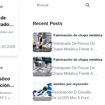
OR
 de
Recent Posts
zados
una
oldeo por
Fabricación de chapa metálica
MOQ
tuito
Prototipado De Piezas De
s moldes
 03 2026
Chapa Metálica Frente A
Herramientas De Producción:
 para una
Fabricación de chapa metálica
 verdadera
Cuándo Escalar, Tolerancia Y
icios de
DFM
Prototipado De Piezas De
OR
 4.
Chapa Metálica Frente A
 moldeo
stico
Herramientas De Producción:
a
moldeo por inyección
ción
Cuándo Escalar, Tolerancia Y
uáles son
DFM
e
Resolviendo El Desafío
es de
limiento
moldes de
PAP 2.¿Por
de
De ±0,005 Mm: 5 Puntos
rototipos?
oldeo por
De Control Críticos Para