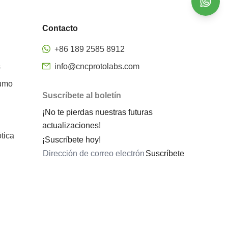
Corte por láser
Contacto
Moldeo por inyección de plástico
Soldadura
Doblamiento
+86 189 2585 8912
Pateadura
Acabado superficial
s
info@cncprotolabs.com
Fresado CNC de precisión
sumo
Suscríbete al boletín
Creación rápida de prototipos de
metal
¡No te pierdas nuestras futuras
Prototipado rápido de
actualizaciones!
mecanizado CNC
tica
¡Suscríbete hoy!
Prototipos de piezas mecanizadas
Suscríbete
Servicios de creación rápida de
prototipos
Creación rápida de prototipos de
chapa
Prototipado rápido de impresión