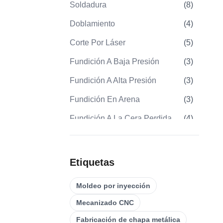
Soldadura
(
8
)
cuentes
Doblamiento
(
4
)
recisión
Corte Por Láser
(
5
)
Fundición A Baja Presión
(
3
)
Fundición A Alta Presión
(
3
)
Fundición En Arena
(
3
)
Fundición A La Cera Perdida
(
4
)
Moldeo Por Inserción
(
21
)
Sobremoldeo
(
22
)
Etiquetas
Moldes De Inyección De
(
0
)
Moldeo por inyección
Plástico
Mecanizado CNC
Mecanizado De Engranajes
(
31
)
Fabricación de chapa metálica