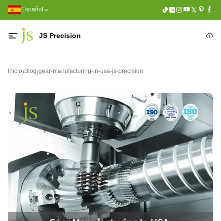
Español
JS Precision
Inicio
Blog
gear-manufacturing-in-usa-js-precision
/
/