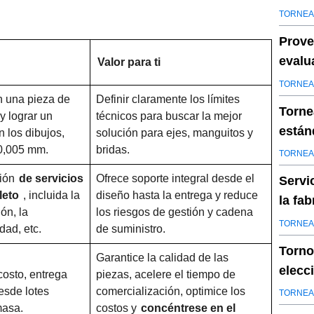
junta
TORNEA
Prove
evalu
Valor para ti
TORNEA
n una pieza de
Definir claramente los límites
Torne
y lograr un
técnicos para buscar la mejor
están
 los dibujos,
solución para ejes, manguitos y
prove
±0,005 mm.
bridas.
TORNEA
ción
de servicios
Ofrece soporte integral desde el
Servi
leto
, incluida la
diseño hasta la entrega y reduce
la fa
ón, la
los riesgos de gestión y cadena
pieza
TORNEA
dad, etc.
de suministro.
Torno
Garantice la calidad de las
elecc
costo, entrega
piezas, acelere el tiempo de
neces
esde lotes
comercialización, optimice los
TORNEA
masa.
costos y
concéntrese en el