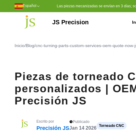
Español
Las piezas mecanizadas se envían en 3 días; soli
JS Precision
In
Servicios de mecanizado
Mecanizado CNC de 5 ejes
Herramientas de moldeo por inyección
Moldeo por inyección de plástico
Sulfuro de polifenileno (PPS)
Polietileno de peso molecular u
Poliéter éter cetona (PEEK)
Inicio
/
Blog
/
cnc-turning-parts-custom-services-oem-quote-now-j
Piezas de torneado C
personalizados | OEM 
Precisión JS
Escrito por
Publicado
Torneado CNC
Precisión JS
Jan 14 2026