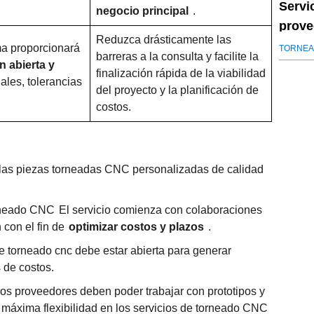
Servi
negocio principal
.
prove
Reduzca drásticamente las
calid
ma proporcionará
TORNEA
barreras a la consulta y facilite la
n abierta y
finalización rápida de la viabilidad
ales, tolerancias
del proyecto y la planificación de
costos.
 las piezas torneadas CNC personalizadas de calidad
neado CNC
El servicio comienza con colaboraciones
 con el fin de
optimizar costos y plazos
.
e torneado cnc debe estar abierta para generar
s de costos.
os proveedores deben poder trabajar con prototipos y
a máxima flexibilidad en los servicios de torneado CNC