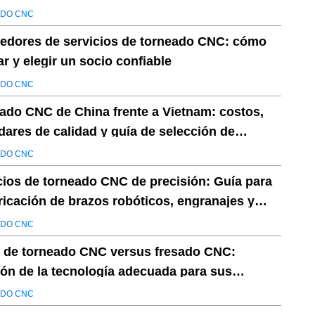
s robóticas (edición 2026)
DO CNC
edores de servicios de torneado CNC: cómo
ar y elegir un socio confiable
DO CNC
ado CNC de China frente a Vietnam: costos,
dares de calidad y guía de selección de
edores
DO CNC
cios de torneado CNC de precisión: Guía para
bricación de brazos robóticos, engranajes y
s de actuadores.
DO CNC
 de torneado CNC versus fresado CNC:
ión de la tecnología adecuada para sus
idades de fabricación
DO CNC