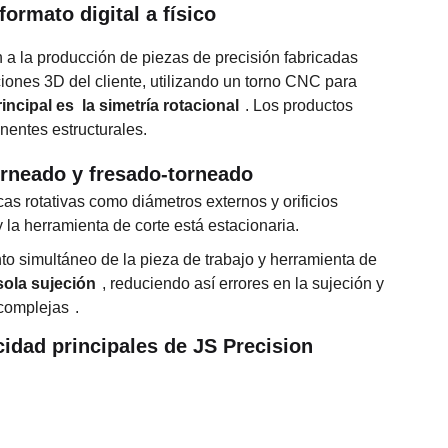
formato digital a físico
a la producción de piezas de precisión fabricadas
iones 3D del cliente, utilizando un torno CNC para
rincipal es
la simetría rotacional
. Los productos
nentes estructurales.
orneado y fresado-torneado
cas rotativas como diámetros externos y orificios
y la herramienta de corte está estacionaria.
o simultáneo de la pieza de trabajo y herramienta de
sola sujeción
, reduciendo así errores en la sujeción y
 complejas
.
idad principales de JS Precision
Escenarios de aplicación
Sensores aeroespaciales, componentes