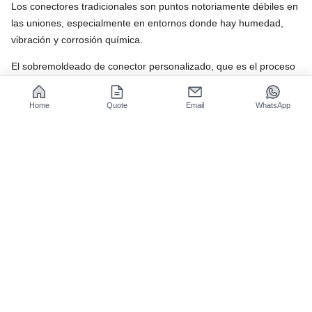
Los conectores tradicionales son puntos notoriamente débiles en
las uniones, especialmente en entornos donde hay humedad,
vibración y corrosión química.
El sobremoldeado de conector personalizado, que es el proceso
de integrar el cable y el conector en un solo componente,
esencialmente elimina las fallas que resultan de fallas en el
Home
Quote
Email
WhatsApp
sello y fracturas por tensión
. La confiabilidad de esta técnica
de sobremoldeo no puede igualarse con los métodos
convencionales.
Dos mecanismos principales de falla de los
conectores tradicionales: entrada de
humedad y rotura de juntas de soldadura
Fallo de penetración de humedad:
La humedad puede
entrar en la cola del conector mediante acción capilar, lo que
da como resultado que la resistencia del aislamiento
disminuya por debajo del nivel de megaohmios. Esto
eventualmente provoca un cortocircuito y el equipo deja de
funcionar.