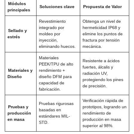
Módulos
Soluciones clave
Propuesta de Valor
principales
Revestimiento
Obtenga un nivel de
integrado por
hermeticidad IP68 y
Sellado y
moldeo por
elimine los puntos de
estrés
inyección,
fractura por tensión
eliminando huecos.
mecánica.
Materiales
Resistente a ácidos
PEEK/TPU de alto
fuertes, álcalis y
Materiales y
rendimiento +
radiación UV,
Diseño
diseño DFM para
protegiendo los pines
capacidad de
de precisión.
fabricación.
Verificación rápida de
Pruebas rigurosas
Pruebas y
prototipos, logrando un
basadas en
producción
rendimiento de
estándares MIL-
en masa
producción en masa
STD.
superior al 98%.