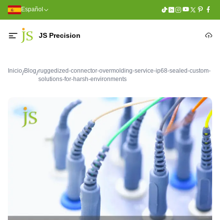
Español
JS Precision
Inicio
Blog
ruggedized-connector-overmolding-service-ip68-sealed-custom-
/
/
solutions-for-harsh-environments