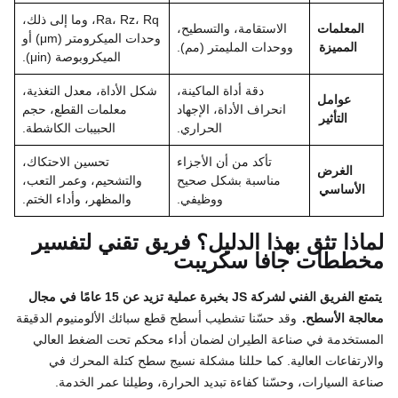
Ra، Rz، Rq، وما إلى ذلك،
المعلمات
الاستقامة، والتسطيح،
وحدات الميكرومتر (μm) أو
المميزة
ووحدات المليمتر (مم).
الميكروبوصة (μin).
دقة أداة الماكينة،
شكل الأداة، معدل التغذية،
عوامل
انحراف الأداة، الإجهاد
معلمات القطع، حجم
التأثير
الحراري.
الحبيبات الكاشطة.
تأكد من أن الأجزاء
تحسين الاحتكاك،
الغرض
مناسبة بشكل صحيح
والتشحيم، وعمر التعب،
الأساسي
ووظيفي.
والمظهر، وأداء الختم.
لماذا تثق بهذا الدليل؟ فريق تقني لتفسير
مخططات جافا سكريبت
يتمتع الفريق الفني لشركة JS بخبرة عملية تزيد عن 15 عامًا في مجال
معالجة الأسطح.
وقد حسّنا تشطيب أسطح قطع سبائك الألومنيوم الدقيقة
المستخدمة في صناعة الطيران لضمان أداء محكم تحت الضغط العالي
والارتفاعات العالية. كما حللنا مشكلة نسيج سطح كتلة المحرك في
صناعة السيارات، وحسّنا كفاءة تبديد الحرارة، وطيلنا عمر الخدمة.