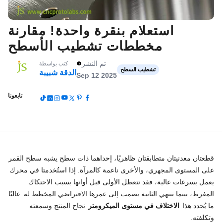
استعلام بنقرة واحدة! مقارنة
مخططات تشطيب الأسطح
تم النشر
كتب بواسطة
تشطيب السطح
الدقة شبيبة
Sep 12 2025
تابعونا
قطعتان معدنيتان متطابقتان ظاهريًا، إحداهما ذات سطح يشبه سطح القمر
على المستوى المجهري، والأخرى ناعمة كالمرآة. إذا استُخدمتا في محرك
يعمل بسرعات عالية، فقد تتعطل الأولى قبل أوانها بسبب الاحتكاك
المفرط، بينما تنتهي الثانية بصمت إلى عمرها الافتراضي المخطط له. غالبًا
ما يُحدد هذا
الاختلاف في مستوى الميكرومتر
نجاح المنتج وسمعته
وتكلفته.