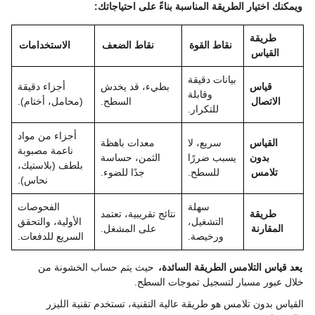
ويمكنك اختيار الطريقة المناسبة بناءً على احتياجاتك:
طريقة
نقاط القوة
نقاط الضعف
الاستخدامات
القياس
بيانات دقيقة
قياس
بطيء، قد يخدش
أجزاء دقيقة
وقابلة
الاتصال
السطح.
(محامل، أختام).
للتكرار.
أجزاء من مواد
القياس
سريع، لا
معدات باهظة
ناعمة مصبوبة
بدون
يسبب ضررًا
الثمن، حساسة
بلطف (بلاستيك،
تلامس
للسطح.
جدًا للضوء.
نحاس).
سهلة
الفحوصات
طريقة
نتائج تقريبية، تعتمد
التشغيل،
الأولية، والتحقق
المقارنة
على المشغل.
ورخيصة.
السريع للدفعات.
يعد قياس التلامس الطريقة السائدة،
حيث يتم حساب الخشونة من
خلال عبور مسبار لتسجيل تموجات السطح.
القياس بدون تلامس هو طريقة عالية التقنية، تستخدم تقنية الليزر