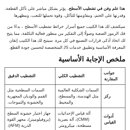
هذا علم وفن في تشطيب الأسطح.
يؤثر بشكل مباشر على تآكل القطعة،
وقدرتها على الختم، ومقاومتها للتآكل، وقوة تحملها للتعب، ومظهرها.
سيكشف لك هذا الكتيب جميع أسرار
خرائط تشطيب الأسطح
، بدءًا من
فك الرموز الصعبة وصولًا إلى التفكير من منظور فعالية التكلفة، مما يتيح
لك اتخاذ أذكى قرارات التصنيع في كل مرة. سيتيح لك هذا الكتيب إتقان
المعرفة الأساسية وتطبيق خدمات JS المتخصصة لتحسين جودة القطع.
ملخص الإجابة الأساسية
جوانب
التشطيب الكلي
التشطيب الدقيق
المقارنة
السمات الشكلية العالمية
السمات السطحية مثل
ركز
مثل الهندسة، والمسطح،
القمم والوديان المجهرية
والمحيط.
والخشونة والتموجات.
آلة قياس الإحداثيات
جهاز اختبار خشونة السطح
أدوات
(CMM)، آلة بصرية
(بروفيلوميتر)، مجهر القوة
القياس
مسطحة، ميكرومتر.
الذرية (AFM).