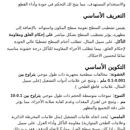
والاستخدام المستهدف، مما يتيح لك التحكم في جودة وأداء القطع.
التعريف الأساسي
يقيس تشطيب السطح نعومة سطح المكون واستوائه. بالإضافة إلى
مظهره، يؤثر تشطيب السطح بشكل مباشر
على إحكام الغلق ومقاومة
التآكل.
على سبيل المثال، تتطلب أختام السطح تشطيبًا عالي الجودة
لإحكام الغلق، بينما تتطلب الأجزاء المقاومة للتآكل درجة خشونة مناسبة
تمامًا لتحسين الاحتكاك.
التكوين الأساسي
الخشونة:
مخالفات سطحية مجهرية ذات طول موجي
يتراوح بين
0.001-0.1 ملم
، وتنتج عن علامات أدوات التشغيل (على سبيل
المثال، علامات
قاطع الطحن
).
التموج:
تموجات متوسطة الحجم ذات طول موجي
يتراوح بين 0.1-10
مم
، وتنتج عن اهتزاز المعدات وعدم كفاية صلابة الأجزاء، مما يؤثر
على دقة التجميع والمظهر.
الملمس:
يُحدد اتجاه علامات التشغيل (مثل علامات المخرطة الدائرية
وعلامات الطحن المتوازية) مقاومة التآكل وأداء العزل. على سبيل
المثال، إذا كان نسيج سطح العزل موازيًا لاتجاه التدفق، فقد يزيد ذلك