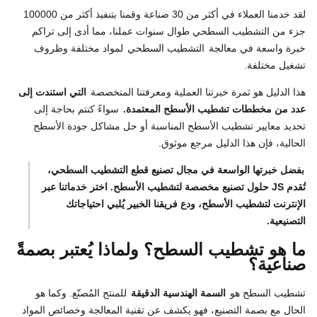
لقد خدمنا العملاء في أكثر من 30 صناعة وقمنا بتنفيذ أكثر من 100000
جزء من التشطيب السطحي طوال سنوات عملنا، مما أدى إلى تراكم
خبرة واسعة في معالجة
التشطيب السطحي
لمواد مختلفة وظروف
تشغيل مختلفة.
هذا الدليل هو ثمرة خبرتنا العملية ومعرفتنا المتخصصة
التي استندت إلى
عدد من مخططات تشطيب الأسطح المعتمدة.
سواءً كنتم بحاجة إلى
تحديد معايير تشطيب الأسطح المناسبة أو حل مشاكل جودة الأسطح
الحالية، فإن هذا الدليل مرجع موثوق.
بفضل خبرتها الواسعة في مجال تصنيع قطع التشطيب السطحي،
تُقدم JS حلول تصنيع مخصصة لتشطيب الأسطح. اختر خدماتنا عبر
الإنترنت لتشطيب الأسطح، ودع فريقنا الخبير يُلبي احتياجاتك
التصنيعية.
ما هو تشطيب السطح؟ ولماذا يُعتبر بصمةً
صناعية؟
تشطيب السطح هو
السمة الهندسية الدقيقة
للمنتج المُصنّع. وكما هو
الحال مع بصمة التصنيع، فهو يكشف عن تقنية المعالجة وخصائص المواد