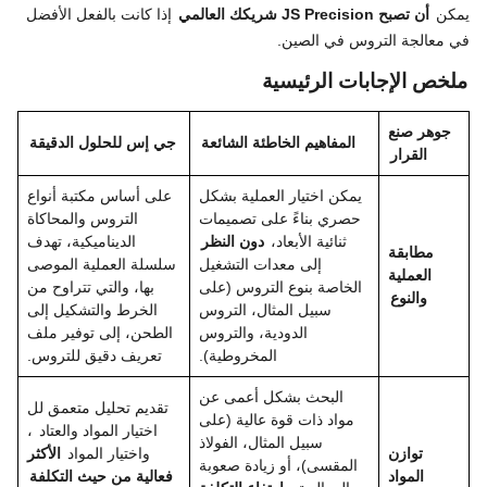
يمكن
أن تصبح JS Precision شريكك العالمي
إذا كانت بالفعل الأفضل
في معالجة التروس في الصين.
ملخص الإجابات الرئيسية
جوهر صنع
المفاهيم الخاطئة الشائعة
جي إس للحلول الدقيقة
القرار
يمكن اختيار العملية بشكل
على أساس مكتبة أنواع
حصري بناءً على تصميمات
التروس والمحاكاة
ثنائية الأبعاد،
دون النظر
الديناميكية، تهدف
مطابقة
إلى معدات التشغيل
سلسلة العملية الموصى
العملية
الخاصة بنوع التروس (على
بها، والتي تتراوح من
والنوع
سبيل المثال، التروس
الخرط والتشكيل إلى
الدودية، والتروس
الطحن، إلى توفير ملف
المخروطية).
تعريف دقيق للتروس.
البحث بشكل أعمى عن
تقديم تحليل متعمق لل
مواد ذات قوة عالية (على
اختيار المواد والعتاد
،
سبيل المثال، الفولاذ
توازن
واختيار المواد
الأكثر
المقسى)، أو زيادة صعوبة
المواد
فعالية من حيث التكلفة