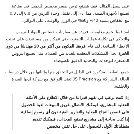
على سبيل المثال، قمنا بتصنيع ترس صغير مخصص للعميل في صناعة
تصنيع الأجهزة الطبية، مما أدى إلى تقليل وحدة الترس من 0.8 إلى 0.3
مع انخفاض بنسبة 40% و50% في الوزن والوقت، على التوالي.
لقد قمنا بجمع معلومات فريدة عن مقارنات خصائص المواد للتروس
والتحكم في تكلفة عمليات التصنيع، حتى نتمكن من مساعدتك على تجنب
الأخطاء الشائعة. لقد قام
فريقنا المكون من أكثر من 20 مهندسًا من ذوي
الخبرة
بحل المشكلات المعقدة للعديد من العملاء، مثل تصنيع التروس
المصغرة للوحدات والتخميد الدقيق للضوضاء.
جميع النقاط المذكورة في الدليل تم التحقق منها وإثباتها من خلال دراسات
الحالة. الشراكة مع JS Precision تعني التوافق مع شركة لديها القدرة
والخلفية.
إذا كنت ترغب في تقييم قدراتنا من خلال الاطلاع على الأمثلة
الفعلية للمشاريع، فيمكنك الاتصال بفريق المبيعات لدينا للحصول
على قصص النجاح الفعلية والتقارير الفنية دون أي رسوم إضافية.
إذا كنت بحاجة إلى مشاريع تصنيع المعدات، فيمكنك تقديم
متطلباتك الأولى للحصول على حل تقني مخصص.