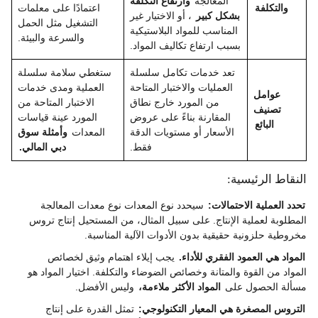
المعالجة
وارتفاع التكلفة
والتكلفة
اعتمادًا على معلمات
بشكل كبير
، أو الاختيار غير
التشغيل مثل الحمل
المناسب للمواد البلاستيكية
والسرعة والبيئة.
بسبب ارتفاع تكاليف المواد.
تعد خدمات تكامل سلسلة
ستغطي سلامة سلسلة
العمليات والاختبار المتاحة
العملية ومدى خدمات
عوامل
من المورد خارج نطاق
الاختبار المتاحة من
تصنيف
المقارنة بناءً على عروض
المورد عينة قياسات
البائع
الأسعار أو مستويات الدقة
المعدات
وأمثلة سوق
فقط.
دبي المالي.
النقاط الرئيسية:
تحدد العملية الاحتمالات:
سيحدد نوع المعدات نوع معدات المعالجة
المطلوبة لعملية الإنتاج. على سبيل المثال، من المستحيل إنتاج تروس
مخروطية حلزونية حقيقية بدون الأدوات الآلية المناسبة.
المواد هي العمود الفقري للأداء.
يجب إيلاء اهتمام وثيق لخصائص
المواد من القوة والمتانة وخصائص الضوضاء والتكلفة. اختيار المواد هو
مسألة الحصول على
المواد الأكثر ملاءمة،
وليس الأفضل.
التروس المصغرة هي المعيار التكنولوجي:
تمثل القدرة على إنتاج