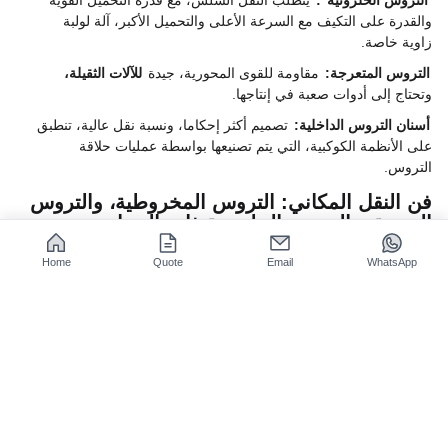
والقدرة على التكيف مع السرعة الأعلى والتحميل الأكبر، آلة لولبة
زاوية خاصة.
التروس المتعرجة:
مقاومة للقوى المحورية، جيدة
للآلات الثقيلة،
وتحتاج إلى أدوات صعبة في إنتاجها.
أسنان التروس الداخلية:
تصميم أكثر إحكاما، ونسبة نقل عالية، تنطبق
على الأنظمة الكوكبية، التي يتم تصنيعها بواسطة عمليات حلاقة
التروس.
فن النقل المكاني: التروس المخروطية، والتروس
الدودية، والتروس الحلزونية ذات المحاور
المتقاطعة
Home
Quote
Email
WhatsApp
الهندسة المحددة لتروس الإرسال المكانية تضع متطلبات أعلى على
خدمات تصنيع التروس:
التروس المخروطية:
الأسنان مستقيمة لنقل السرعة المنخفضة
والحمل الخفيف، لكن الأسنان الحلزونية توفر دقة عالية وغالبًا ما
تتطلب
أدوات آلية Gleason
ذات خبرة متخصصة.
أزواج التروس الدودية:
نسبة النقل العالية وقدرات القفل الذاتي
تجعلها مناسبة لأدوات الرفع/الدقة، مما يتطلب تركيزًا عاليًا للغاية