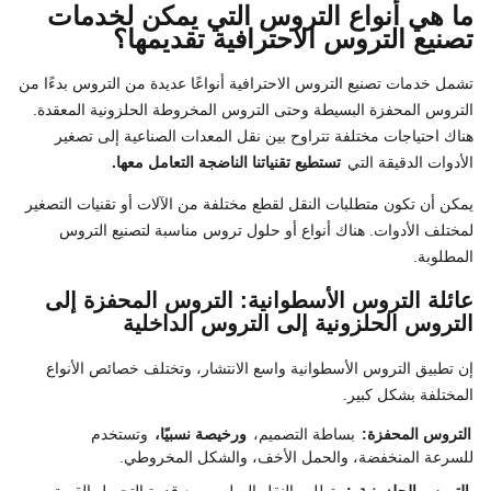
ما هي أنواع التروس التي يمكن لخدمات
تصنيع التروس الاحترافية تقديمها؟
تشمل خدمات تصنيع التروس الاحترافية أنواعًا عديدة من التروس بدءًا من
التروس المحفزة البسيطة وحتى التروس المخروطة الحلزونية المعقدة.
هناك احتياجات مختلفة تتراوح بين نقل المعدات الصناعية إلى تصغير
الأدوات الدقيقة التي
تستطيع تقنياتنا الناضجة التعامل معها.
يمكن أن تكون متطلبات النقل لقطع مختلفة من الآلات أو تقنيات التصغير
لمختلف الأدوات. هناك أنواع أو حلول تروس مناسبة لتصنيع التروس
المطلوبة.
عائلة التروس الأسطوانية: التروس المحفزة إلى
التروس الحلزونية إلى التروس الداخلية
إن تطبيق التروس الأسطوانية واسع الانتشار، وتختلف خصائص الأنواع
المختلفة بشكل كبير.
التروس المحفزة:
بساطة التصميم،
ورخيصة نسبيًا،
وتستخدم
للسرعة المنخفضة، والحمل الأخف، والشكل المخروطي.
التروس الحلزونية
:
يتطلب النقل السلس، مع قدرة التحميل القوية