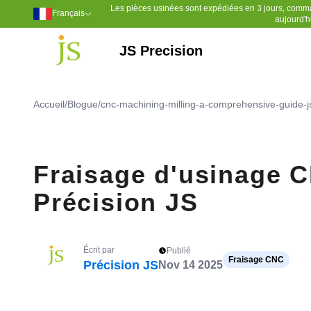
Les pièces usinées sont expédiées en 3 jours, comm
Français
aujourd'h
JS Precision
Outillage de moulage par injection
Moulage par injection plastique
Sulfure de polyphénylène (PPS)
Chlorure de polyvinyle (PVC)
Polyéthylène à poids moléculaire ultra élevé (UPE)
Polyéther éther cétone (PEEK)
Accueil
/
Blogue
/
cnc-machining-milling-a-comprehensive-guide-j
Fraisage d'usinage C
Précision JS
Écrit par
Publié
Fraisage CNC
Précision JS
Nov 14 2025