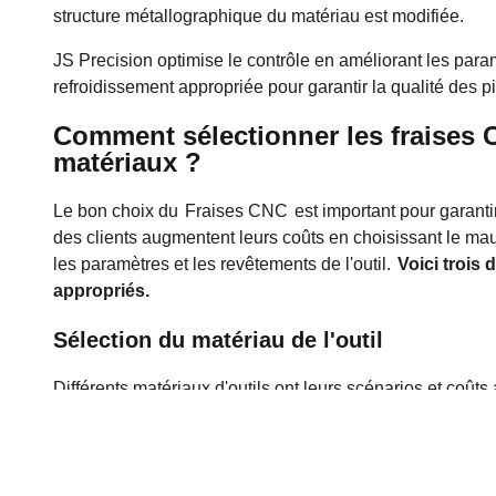
structure métallographique du matériau est modifiée.
JS Precision optimise le contrôle en améliorant les par
refroidissement appropriée pour garantir la qualité des 
Comment sélectionner les fraises C
matériaux ?
Le bon choix du
Fraises CNC
est important pour garanti
des clients augmentent leurs coûts en choisissant le mau
les paramètres et les revêtements de l'outil.
Voici trois 
appropriés.
Sélection du matériau de l'outil
Différents matériaux d'outils ont leurs scénarios et coûts
tableau ci-dessous.
Matériau de
Matériel applicable
Ana
l'outil