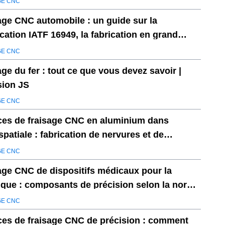
GE CNC
age CNC automobile : un guide sur la
ication IATF 16949, la fabrication en grand
e et la prévention des défauts
GE CNC
age du fer : tout ce que vous devez savoir |
sion JS
GE CNC
ces de fraisage CNC en aluminium dans
spatiale : fabrication de nervures et de
rons d'aile légers et à haute résistance
GE CNC
age CNC de dispositifs médicaux pour la
ique : composants de précision selon la norme
3485
GE CNC
ces de fraisage CNC de précision : comment