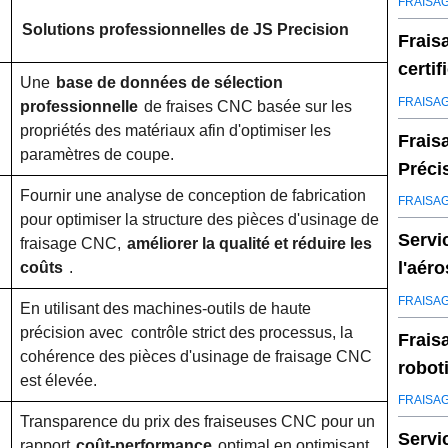
FRAISA
Solutions professionnelles de JS Precision
Frais
certif
Une
base de données de sélection
volum
FRAISA
professionnelle
de fraises CNC basée sur les
propriétés des matériaux afin d'optimiser les
Frais
paramètres de coupe.
Préci
Fournir une analyse de conception de fabrication
FRAISA
pour optimiser la structure des pièces d'usinage de
Servi
fraisage CNC,
améliorer la qualité et réduire les
l'aéro
coûts
.
longe
FRAISA
En utilisant des machines-outils de haute
précision avec
contrôle strict des processus, la
Frais
cohérence des pièces d'usinage de fraisage CNC
robot
est élevée.
ISO 1
FRAISA
Transparence du prix des fraiseuses CNC pour un
Servi
rapport
coût-performance
optimal en optimisant