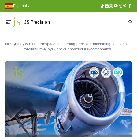
Español
JS Precision
Inicio
Blog
as9100-aerospace-cnc-turning-precision-machining-solutions-
/
/
for-titanium-alloys-lightweight-structural-components