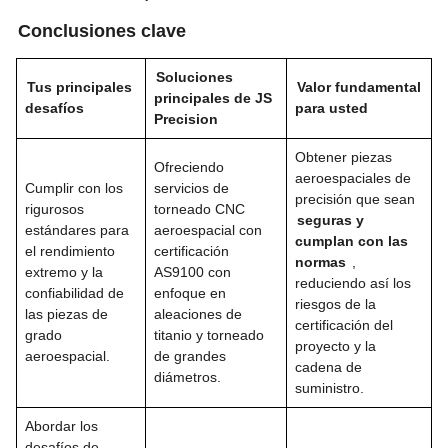
Conclusiones clave
Soluciones
Tus principales
Valor fundamental
principales de JS
desafíos
para usted
Precision
Obtener piezas
Ofreciendo
aeroespaciales de
Cumplir con los
servicios de
precisión que sean
rigurosos
torneado CNC
seguras y
estándares para
aeroespacial con
cumplan con las
el rendimiento
certificación
normas
,
extremo y la
AS9100 con
reduciendo así los
confiabilidad de
enfoque en
riesgos de la
las piezas de
aleaciones de
certificación del
grado
titanio y torneado
proyecto y la
aeroespacial.
de grandes
cadena de
diámetros.
suministro.
Abordar los
desafíos de