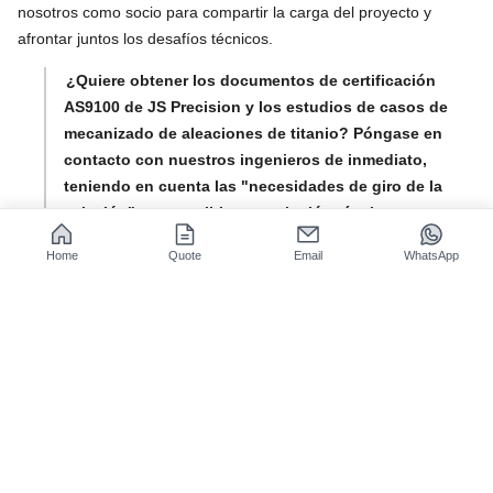
nosotros como socio para compartir la carga del proyecto y
afrontar juntos los desafíos técnicos.
¿Quiere obtener los documentos de certificación
AS9100 de JS Precision y los estudios de casos de
mecanizado de aleaciones de titanio? Póngase en
contacto con nuestros ingenieros de inmediato,
teniendo en cuenta las "necesidades de giro de la
aviación", para recibir una solución técnica
personalizada y gratuita.
Home
Quote
Email
WhatsApp
¿Por qué el CNC aeroespacial está
convirtiendo la piedra angular de la
fabricación de componentes
estructurales aeroespaciales
livianos?
El torneado CNC aeroespacial es el proceso central para piezas
de aviación
livianas y de alta precisión
, y la falta de
tecnología madura no puede traducir las ventajas de la aleación