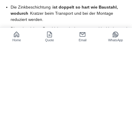
Die Zinkbeschichtung
ist doppelt so hart wie Baustahl,
wodurch
Kratzer beim Transport und bei der Montage
reduziert werden.
Die galvanisierte Beschichtung ist hervorragend lackierbar und
schweißbar, was eine nahtlose Verbindung ohne zusätzliche
Home
Quote
Email
WhatsApp
Behandlung ermöglicht und die Verarbeitungskomplexität
reduziert.