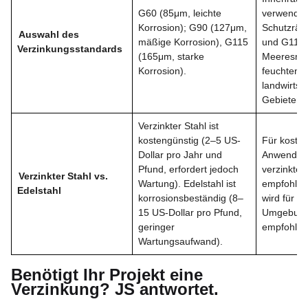
G60 (85μm, leichte
verwendet
Korrosion); G90 (127μm,
Schutzräu
Auswahl des
mäßige Korrosion), G115
und G115 w
Verzinkungsstandards
(165μm, starke
Meeresnäh
Korrosion).
feuchten
landwirtsc
Gebieten e
Verzinkter Stahl ist
kostengünstig (2–5 US-
Für koste
Dollar pro Jahr und
Anwender 
Pfund, erfordert jedoch
verzinkter
Verzinkter Stahl vs.
Wartung). Edelstahl ist
empfohlen;
Edelstahl
korrosionsbeständig (8–
wird für st
15 US-Dollar pro Pfund,
Umgebun
geringer
empfohlen
Wartungsaufwand).
Benötigt Ihr Projekt eine
Verzinkung? JS antwortet.