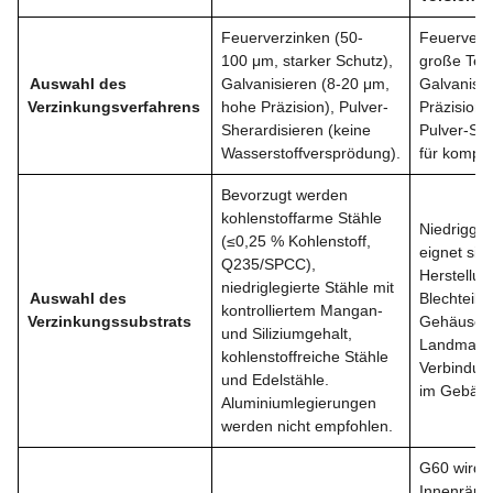
Feuerverzinken (50-
Feuerverzi
100 μm, starker Schutz),
große Teil
Auswahl des
Galvanisieren (8-20 μm,
Galvanisie
Verzinkungsverfahrens
hohe Präzision), Pulver-
Präzisions
Sherardisieren (keine
Pulver-She
Wasserstoffversprödung).
für komple
Bevorzugt werden
kohlenstoffarme Stähle
Niedriggek
(≤0,25 % Kohlenstoff,
eignet sich
Q235/SPCC),
Herstellun
niedriglegierte Stähle mit
Auswahl des
Blechteile
kontrolliertem Mangan-
Verzinkungssubstrats
Gehäusen 
und Siliziumgehalt,
Landmasc
kohlenstoffreiche Stähle
Verbindun
und Edelstähle.
im Gebäud
Aluminiumlegierungen
werden nicht empfohlen.
G60 wird i
Innenräu