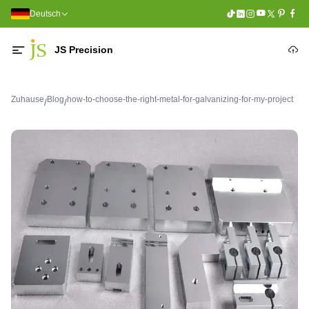
Deutsch
JS Precision
Zuhause
Blog
how-to-choose-the-right-metal-for-galvanizing-for-my-project
/
/